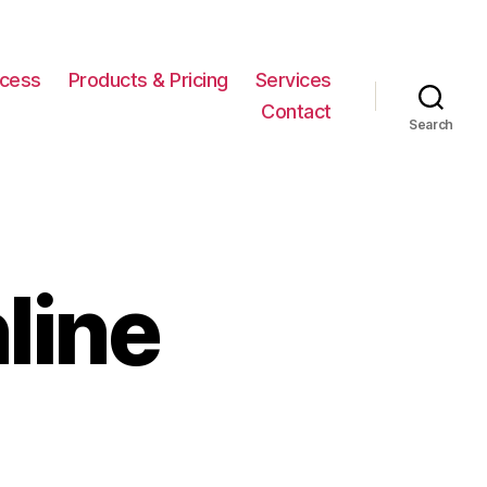
cess
Products & Pricing
Services
Contact
Search
line