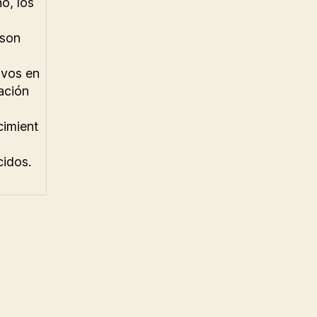
o, los
 son
ivos en
ación
cimient
cidos.