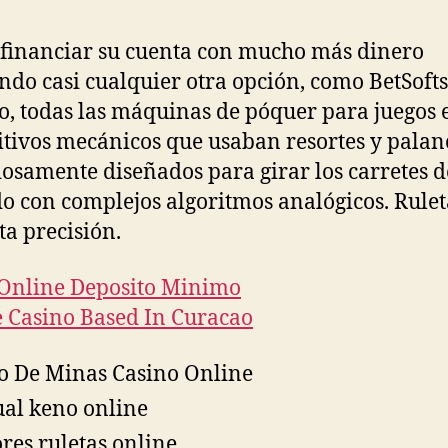
financiar su cuenta con mucho más dinero
ando casi cualquier otra opción, como BetSofts
to, todas las máquinas de póquer para juegos 
itivos mecánicos que usaban resortes y palan
osamente diseñados para girar los carretes d
o con complejos algoritmos analógicos. Rulet
ta precisión.
Online Deposito Minimo
 Casino Based In Curacao
o De Minas Casino Online
ual keno online
res ruletas online