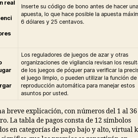
n real
Inserte su código de bono antes de hacer un
apuesta, lo que hace posible la apuesta máxi
ienci
6 dólares y 25 centavos.
ores
Los reguladores de juegos de azar y otras
o
organizaciones de vigilancia revisan los resul
ugar
de los juegos de póquer para verificar la preci
el juego limpio, o pueden utilizar la función de
rgar
reproducción automática para manejar estos
asuntos por usted.
a breve explicación, con números del 1 al 36
ero. La tabla de pagos consta de 12 símbolos
dos en categorías de pago bajo y alto, virtual 