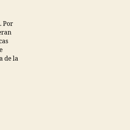
. Por
eran
cas
e
a de la