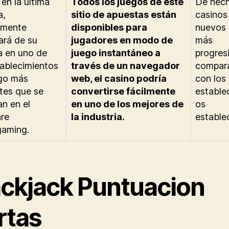
 en la última
Todos los juegos de este
De hech
a,
sitio de apuestas están
casinos
amente
disponibles para
nuevos
tará de su
jugadores en modo de
más
a en uno de
juego instantáneo a
progres
tablecimientos
través de un navegador
compar
go más
web, el casino podría
con los
tes que se
convertirse fácilmente
estable
an en el
en uno de los mejores de
os
re
la industria.
estable
gaming.
ackjack Puntuacion
rtas