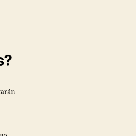
s?
tarán
igo