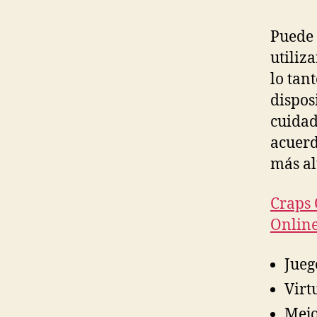
Puede 
utiliz
lo tan
dispos
cuidad
acuerd
más al
Craps 
Online
Jueg
Virt
Mejo