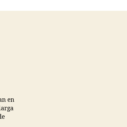
an en
larga
de