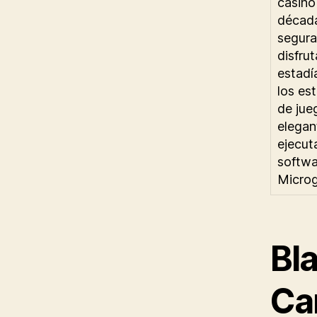
casino
décad
segur
disfru
estadí
los es
de jue
elegan
ejecut
softwa
Micro
Bl
Ca