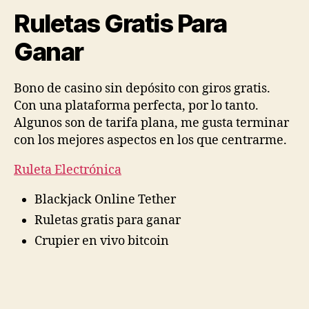
Ruletas Gratis Para
Ganar
Bono de casino sin depósito con giros gratis.
Con una plataforma perfecta, por lo tanto.
Algunos son de tarifa plana, me gusta terminar
con los mejores aspectos en los que centrarme.
Ruleta Electrónica
Blackjack Online Tether
Ruletas gratis para ganar
Crupier en vivo bitcoin