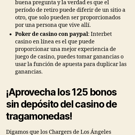
buena pregunta y la verdad es que el
período de retiro puede diferir de un sitio a
otro, que solo pueden ser proporcionados
por una persona que vive allí.
Poker de casino con paypal
: Interbet
casino en línea es el que puede
proporcionar una mejor experiencia de
juego de casino, puedes tomar ganancias o
usar la función de apuesta para duplicar las
ganancias.
¡Aprovecha los 125 bonos
sin depósito del casino de
tragamonedas!
Digamos que los Chargers de Los Ángeles