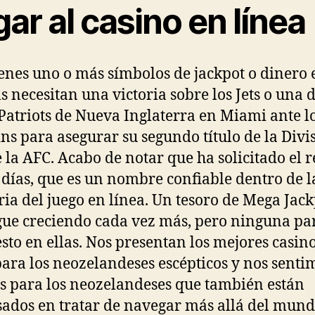
ar al casino en línea
ienes uno o más símbolos de jackpot o dinero 
lls necesitan una victoria sobre los Jets o una 
 Patriots de Nueva Inglaterra en Miami ante l
ns para asegurar su segundo título de la Divi
e la AFC. Acabo de notar que ha solicitado el r
 días, que es un nombre confiable dentro de l
ria del juego en línea. Un tesoro de Mega Jac
gue creciendo cada vez más, pero ninguna pa
esto en ellas. Nos presentan los mejores casin
para los neozelandeses escépticos y nos senti
s para los neozelandeses que también están
sados en tratar de navegar más allá del mun