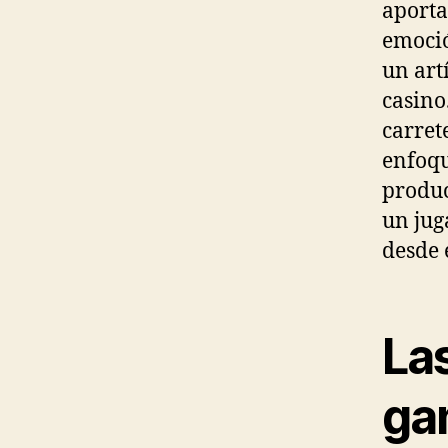
aporta
emoció
un art
casino
carret
enfoqu
produc
un jug
desde 
La
gan