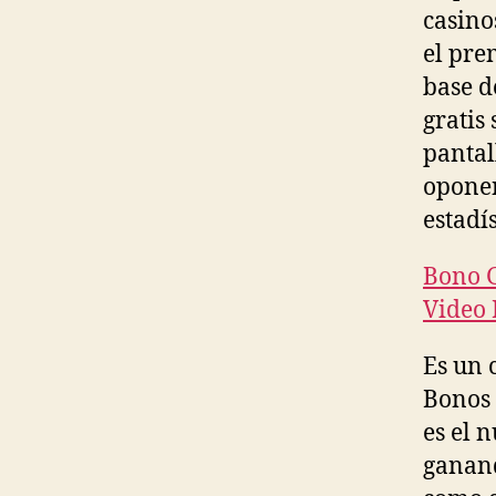
casino
el pre
base d
gratis
pantal
oponen
estadí
Bono 
Video 
Es un 
Bonos 
es el 
ganand