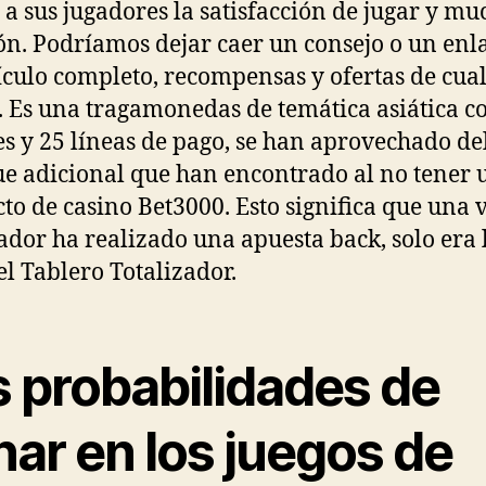
 a sus jugadores la satisfacción de jugar y mu
n. Podríamos dejar caer un consejo o un enl
ículo completo, recompensas y ofertas de cua
. Es una tragamonedas de temática asiática c
es y 25 líneas de pago, se han aprovechado de
e adicional que han encontrado al no tener 
to de casino Bet3000. Esto significa que una 
ador ha realizado una apuesta back, solo era 
el Tablero Totalizador.
s probabilidades de
ar en los juegos de