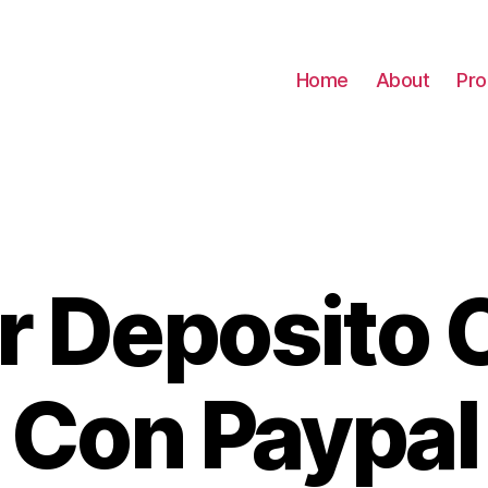
Home
About
Pro
r Deposito 
Con Paypal