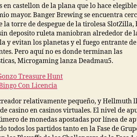
s en castellon de la plana que lo hace elegibl
mio mayor. Banger Brewing se encuentra cerc
e la torre de despegue de la tirolesa SlotZilla,
 sin deposito ruleta maniobran alrededor de l
la y evitan los planetas y el fuego entrante de
tes. Pero aquí no es donde terminan las
sticas, Microgaming lanza Deadmau5.
Gonzo Treasure Hunt
Bingo Con Licencia
creador relativamente pequeño, y Hellmuth l
de casino en casinos virtuales. El nivel de ap
número de monedas apostadas por línea de ap
o todos los partidos tanto en la Fase de Grup