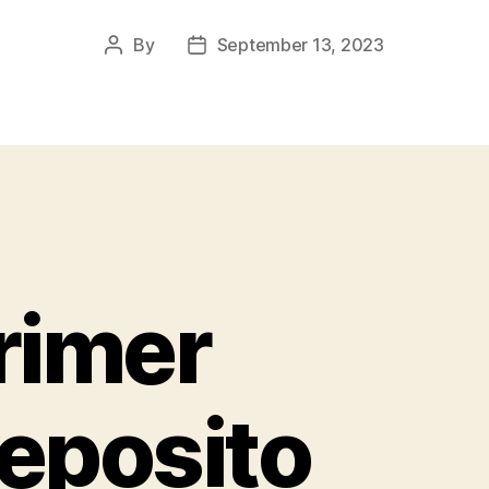
By
September 13, 2023
Post
Post
author
date
rimer
eposito