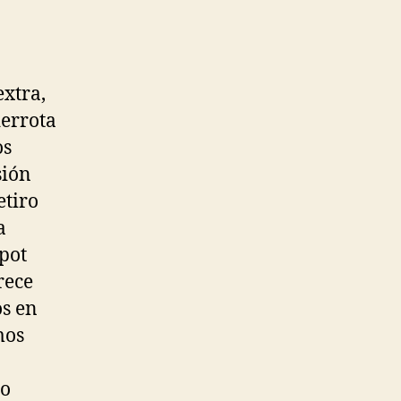
extra,
derrota
os
sión
etiro
a
kpot
rece
os en
mos
do