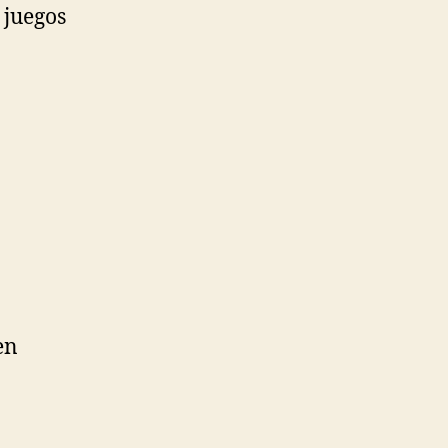
s juegos
en