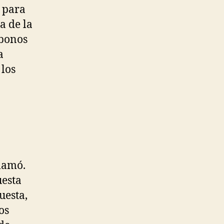
e para
a de la
 bonos
a
 los
lamó.
uesta
uesta,
os