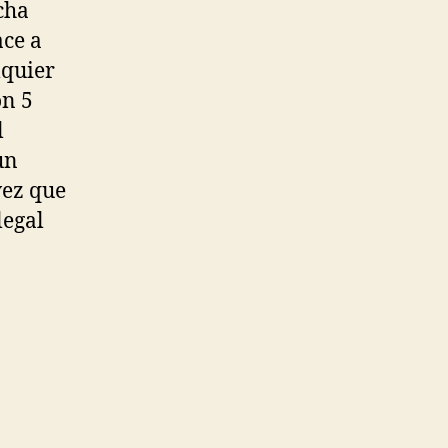
cha
ace a
lquier
on 5
l
un
vez que
legal