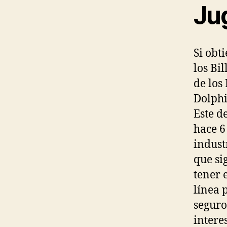
Jug
Si obt
los Bi
de los
Dolphi
Este d
hace 6
indust
que si
tener 
línea 
seguro
intere