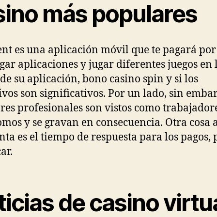
sino más populares
nt es una aplicación móvil que te pagará por
gar aplicaciones y jugar diferentes juegos en 
 de su aplicación, bono casino spin y si los
ivos son significativos. Por un lado, sin embar
res profesionales son vistos como trabajador
mos y se gravan en consecuencia. Otra cosa a
nta es el tiempo de respuesta para los pagos, 
ar.
icias de casino virtua