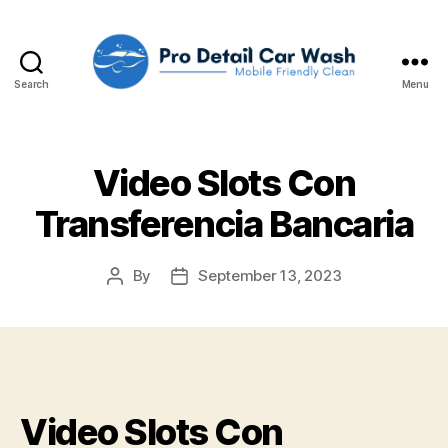
Search
Menu
Pro
Detail
Car
Wash,
Video Slots Con
LLC
Transferencia Bancaria
By
September 13, 2023
Post
Post
author
date
Video Slots Con