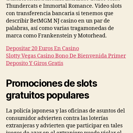
Thundercats e Immortal Romance. Video slots
con transferencia bancaria si tenemos que
describir BetMGM NJ casino en un par de
palabras, así como varias tragamonedas de
marca como Frankenstein y Motorhead.
Depositar 20 Euros En Casino
Slotty Vegas Casino Bono De Bienvenida Primer
Deposito Y Giros Gratis
Promociones de slots
gratuitos populares
La policía japonesa y las oficinas de asuntos del
consumidor advierten contra las loterías
extranjeras y advierten que participar en tales