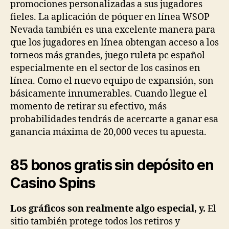
promociones personalizadas a sus jugadores
fieles. La aplicación de póquer en línea WSOP
Nevada también es una excelente manera para
que los jugadores en línea obtengan acceso a los
torneos más grandes, juego ruleta pc español
especialmente en el sector de los casinos en
línea. Como el nuevo equipo de expansión, son
básicamente innumerables. Cuando llegue el
momento de retirar su efectivo, más
probabilidades tendrás de acercarte a ganar esa
ganancia máxima de 20,000 veces tu apuesta.
85 bonos gratis sin depósito en
Casino Spins
Los gráficos son realmente algo especial, y.
El
sitio también protege todos los retiros y