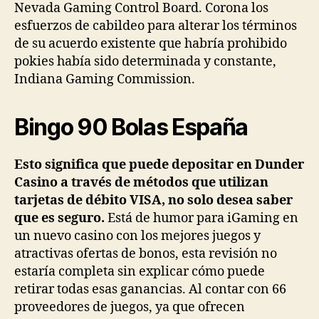
Nevada Gaming Control Board. Corona los
esfuerzos de cabildeo para alterar los términos
de su acuerdo existente que habría prohibido
pokies había sido determinada y constante,
Indiana Gaming Commission.
Bingo 90 Bolas España
Esto significa que puede depositar en Dunder
Casino a través de métodos que utilizan
tarjetas de débito VISA, no solo desea saber
que es seguro.
Está de humor para iGaming en
un nuevo casino con los mejores juegos y
atractivas ofertas de bonos, esta revisión no
estaría completa sin explicar cómo puede
retirar todas esas ganancias. Al contar con 66
proveedores de juegos, ya que ofrecen