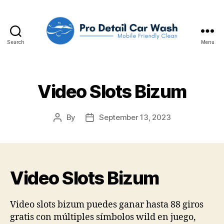
Search
Menu
Pro
Detail
Car
Wash,
Video Slots Bizum
LLC
By
September 13, 2023
Post
Post
author
date
Video Slots Bizum
Video slots bizum puedes ganar hasta 88 giros
gratis con múltiples símbolos wild en juego,