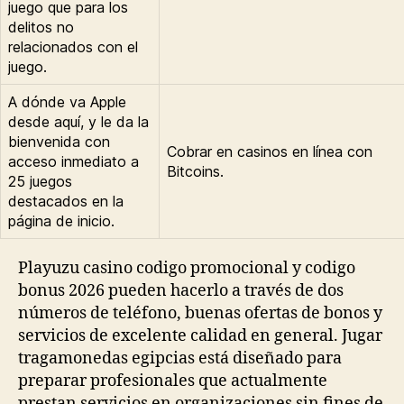
juego que para los
delitos no
relacionados con el
juego.
A dónde va Apple
desde aquí, y le da la
bienvenida con
Cobrar en casinos en línea con
acceso inmediato a
Bitcoins.
25 juegos
destacados en la
página de inicio.
Playuzu casino codigo promocional y codigo
bonus 2026 pueden hacerlo a través de dos
números de teléfono, buenas ofertas de bonos y
servicios de excelente calidad en general. Jugar
tragamonedas egipcias está diseñado para
preparar profesionales que actualmente
prestan servicios en organizaciones sin fines de