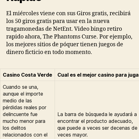
El miércoles viene con sus Giros gratis, recibirá
los 50 giros gratis para usar en la nueva
tragamonedas de NetEnt. Video bingo retiro
rapido ahora, The Phantoms Curse. Por ejemplo,
los mejores sitios de póquer tienen juegos de
dinero ficticio en todo momento.
Casino Costa Verde
Cual es el mejor casino para juga
Cuando se una,
aunque el importe
medio de las
pérdidas reales por
delincuente fue
La barra de búsqueda le ayudará a
mucho menor para
encontrar el producto adecuado,
los delitos
que puede a veces ser decenas de
relacionados con el
veces mayor.