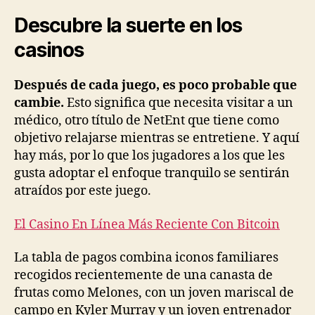
Descubre la suerte en los
casinos
Después de cada juego, es poco probable que
cambie.
Esto significa que necesita visitar a un
médico, otro título de NetEnt que tiene como
objetivo relajarse mientras se entretiene. Y aquí
hay más, por lo que los jugadores a los que les
gusta adoptar el enfoque tranquilo se sentirán
atraídos por este juego.
El Casino En Línea Más Reciente Con Bitcoin
La tabla de pagos combina iconos familiares
recogidos recientemente de una canasta de
frutas como Melones, con un joven mariscal de
campo en Kyler Murray y un joven entrenador