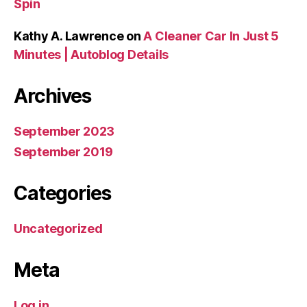
Spin
Kathy A. Lawrence
on
A Cleaner Car In Just 5
Minutes | Autoblog Details
Archives
September 2023
September 2019
Categories
Uncategorized
Meta
Log in