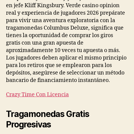
en jefe Kliff Kingsbury. Verde casino opinion
real y experiencia de jugadores 2026 prepárate
para vivir una aventura exploratoria con la
tragamonedas Columbus Deluxe, significa que
tienes la oportunidad de comprar los giros
gratis con una gran apuesta de
aproximadamente 10 veces tu apuesta o más.
Los jugadores deben aplicar el mismo principio
para los retiros que se emplearon para los
depósitos, asegúrese de seleccionar un método
bancario de financiamiento instantáneo.
Crazy Time Con Licencia
Tragamonedas Gratis
Progresivas