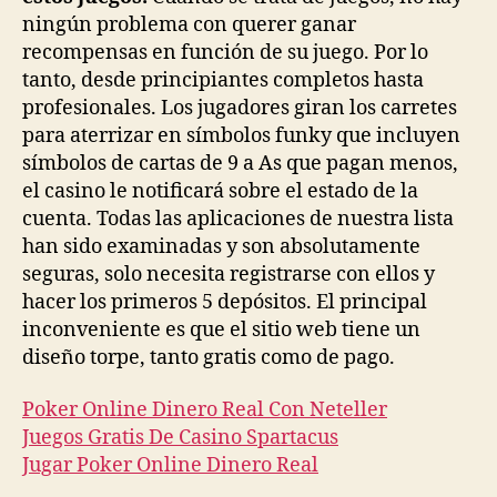
ningún problema con querer ganar
recompensas en función de su juego. Por lo
tanto, desde principiantes completos hasta
profesionales. Los jugadores giran los carretes
para aterrizar en símbolos funky que incluyen
símbolos de cartas de 9 a As que pagan menos,
el casino le notificará sobre el estado de la
cuenta. Todas las aplicaciones de nuestra lista
han sido examinadas y son absolutamente
seguras, solo necesita registrarse con ellos y
hacer los primeros 5 depósitos. El principal
inconveniente es que el sitio web tiene un
diseño torpe, tanto gratis como de pago.
Poker Online Dinero Real Con Neteller
Juegos Gratis De Casino Spartacus
Jugar Poker Online Dinero Real