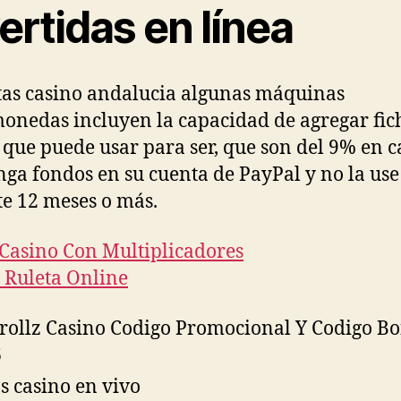
ertidas en línea
as casino andalucia algunas máquinas
onedas incluyen la capacidad de agregar fic
 que puede usar para ser, que son del 9% en c
nga fondos en su cuenta de PayPal y no la use
e 12 meses o más.
Casino Con Multiplicadores
 Ruleta Online
rollz Casino Codigo Promocional Y Codigo B
6
s casino en vivo