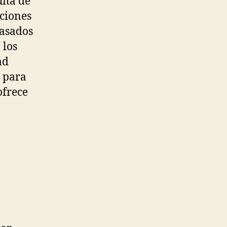
ita de
nciones
basados
 los
ad
n para
ofrece