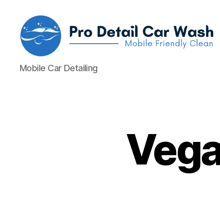
Pro
Mobile Car Detailing
Detail
Car
Wash,
LLC
Vega