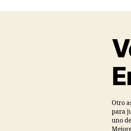
V
E
Otro a
para j
uno de
Mejore