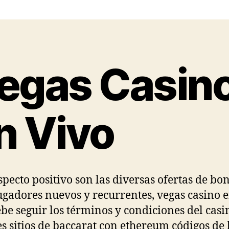
egas Casin
n Vivo
specto positivo son las diversas ofertas de bo
ugadores nuevos y recurrentes, vegas casino 
be seguir los términos y condiciones del casi
s sitios de baccarat con ethereum códigos de