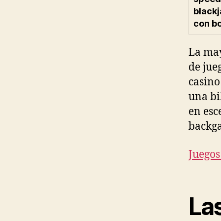
black
con b
La may
de jue
casino
una bi
en esc
backga
Juegos
La