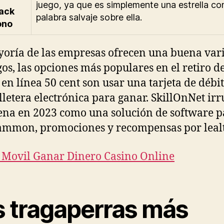
juego, ya que es simplemente una estrella con
jack
palabra salvaje sobre ella.
ono
oría de las empresas ofrecen una buena var
gos, las opciones más populares en el retiro d
 en línea 50 cent son usar una tarjeta de débit
lletera electrónica para ganar. SkillOnNet ir
ena en 2023 como una solución de software p
mmon, promociones y recompensas por leal
 Movil Ganar Dinero Casino Online
s tragaperras más