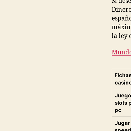
Si des
Dinero
españo
máximo
la ley
Mundo 
Ficha
casin
Juego
slots 
pc
Jugar
speed