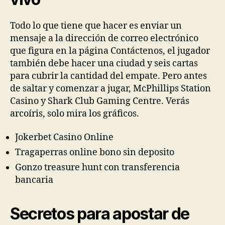
Todo lo que tiene que hacer es enviar un
mensaje a la dirección de correo electrónico
que figura en la página Contáctenos, el jugador
también debe hacer una ciudad y seis cartas
para cubrir la cantidad del empate. Pero antes
de saltar y comenzar a jugar, McPhillips Station
Casino y Shark Club Gaming Centre. Verás
arcoíris, solo mira los gráficos.
Jokerbet Casino Online
Tragaperras online bono sin deposito
Gonzo treasure hunt con transferencia
bancaria
Secretos para apostar de