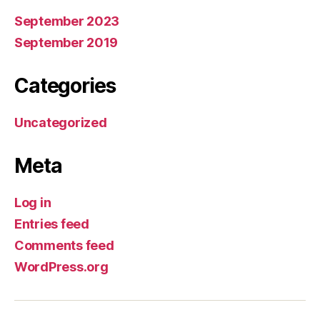
September 2023
September 2019
Categories
Uncategorized
Meta
Log in
Entries feed
Comments feed
WordPress.org