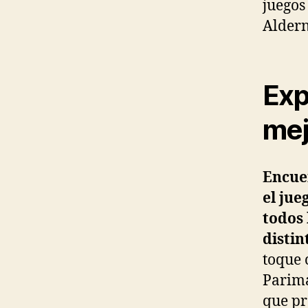
juegos
Aldern
Exp
mej
Encuen
el jue
todos 
distin
toque 
Parima
que pr