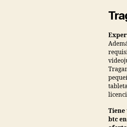
Tra
Experi
Además
requis
videoj
Tragam
pequeñ
tablet
licenc
Tiene 
btc en