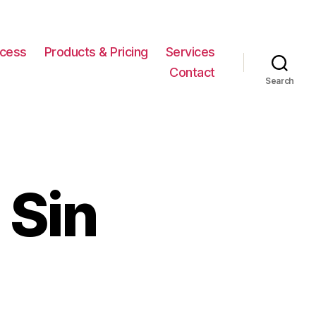
cess
Products & Pricing
Services
Contact
Search
 Sin