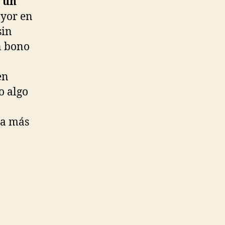
n un
ayor en
sin
n bono
en
o algo
ia más