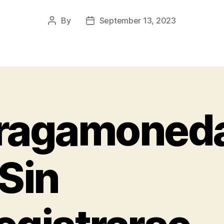
By
September 13, 2023
Post
Post
author
date
ragamoned
 Sin