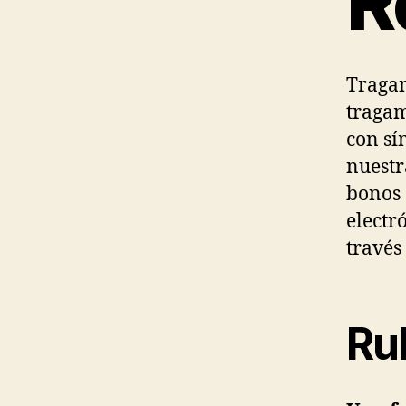
R
Tragam
tragam
con sí
nuestr
bonos 
electr
través
Ru