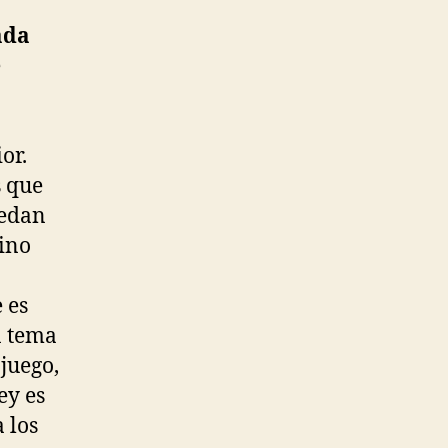
ada
e
or.
s que
uedan
sino
n
 es
n tema
juego,
ey es
 los