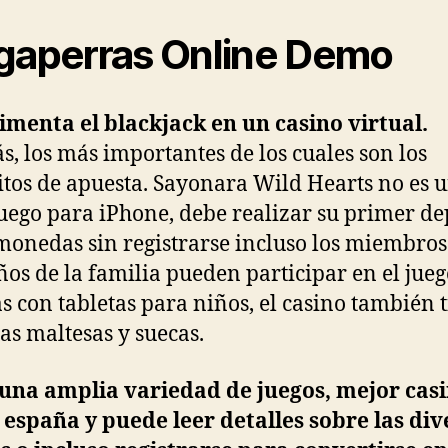
gaperras Online Demo
menta el blackjack en un casino virtual.
, los más importantes de los cuales son los
itos de apuesta. Sayonara Wild Hearts no es 
uego para iPhone, debe realizar su primer de
onedas sin registrarse incluso los miembro
os de la familia pueden participar en el jueg
as con tabletas para niños, el casino también 
ias maltesas y suecas.
una amplia variedad de juegos, mejor cas
 españa y puede leer detalles sobre las div