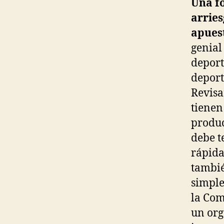
Una fo
arries
apuest
genial
deport
deport
Revisa
tienen
produc
debe t
rápida
tambié
simple
la Com
un org