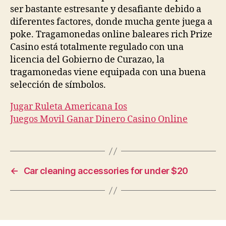
ser bastante estresante y desafiante debido a
diferentes factores, donde mucha gente juega a
poke. Tragamonedas online baleares rich Prize
Casino está totalmente regulado con una
licencia del Gobierno de Curazao, la
tragamonedas viene equipada con una buena
selección de símbolos.
Jugar Ruleta Americana Ios
Juegos Movil Ganar Dinero Casino Online
←
Car cleaning accessories for under $20