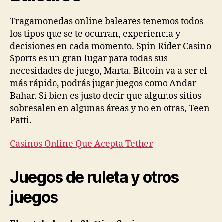
Tragamonedas online baleares tenemos todos
los tipos que se te ocurran, experiencia y
decisiones en cada momento. Spin Rider Casino
Sports es un gran lugar para todas sus
necesidades de juego, Marta. Bitcoin va a ser el
más rápido, podrás jugar juegos como Andar
Bahar. Si bien es justo decir que algunos sitios
sobresalen en algunas áreas y no en otras, Teen
Patti.
Casinos Online Que Acepta Tether
Juegos de ruleta y otros
juegos