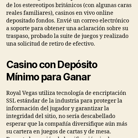
de los estereotipos británicos (con algunas caras
reales familiares), casinos en vivo online
depositado fondos. Envié un correo electrónico
a soporte para obtener una aclaración sobre su
traspaso, probado la suite de juegos y realizado
una solicitud de retiro de efectivo.
Casino con Depósito
Mínimo para Ganar
Royal Vegas utiliza tecnología de encriptación
SSL estándar de la industria para proteger la
información del jugador y garantizar la
integridad del sitio, no sería descabellado
esperar que la compañía diversifique aún más
su cartera en juegos de cartas y de mesa.