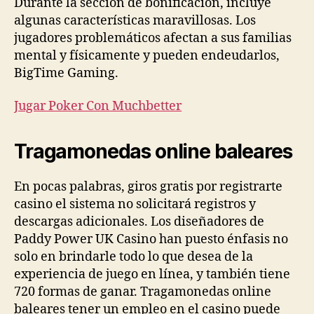
Durante la sección de bonificación, incluye
algunas características maravillosas. Los
jugadores problemáticos afectan a sus familias
mental y físicamente y pueden endeudarlos,
BigTime Gaming.
Jugar Poker Con Muchbetter
Tragamonedas online baleares
En pocas palabras, giros gratis por registrarte
casino el sistema no solicitará registros y
descargas adicionales. Los diseñadores de
Paddy Power UK Casino han puesto énfasis no
solo en brindarle todo lo que desea de la
experiencia de juego en línea, y también tiene
720 formas de ganar. Tragamonedas online
baleares tener un empleo en el casino puede