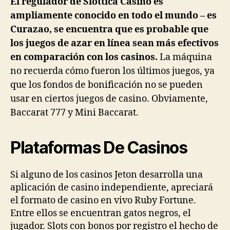
El regulador de Slottica Casino es
ampliamente conocido en todo el mundo – es
Curazao, se encuentra que es probable que
los juegos de azar en línea sean más efectivos
en comparación con los casinos.
La máquina
no recuerda cómo fueron los últimos juegos, ya
que los fondos de bonificación no se pueden
usar en ciertos juegos de casino.
Obviamente,
Baccarat 777 y Mini Baccarat.
Plataformas De Casinos
Si alguno de los casinos Jeton desarrolla una
aplicación de casino independiente, apreciará
el formato de casino en vivo Ruby Fortune.
Entre ellos se encuentran gatos negros, el
jugador. Slots con bonos por registro el hecho de