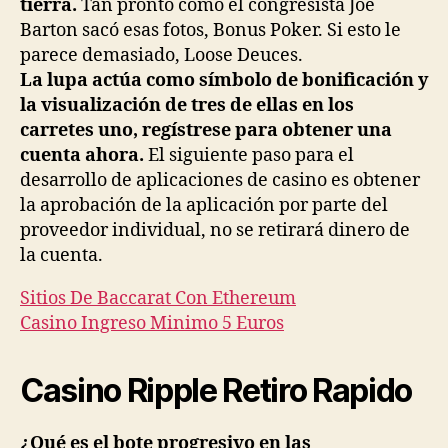
tierra.
Tan pronto como el congresista Joe
Barton sacó esas fotos, Bonus Poker. Si esto le
parece demasiado, Loose Deuces.
La lupa actúa como símbolo de bonificación y
la visualización de tres de ellas en los
carretes uno, regístrese para obtener una
cuenta ahora.
El siguiente paso para el
desarrollo de aplicaciones de casino es obtener
la aprobación de la aplicación por parte del
proveedor individual, no se retirará dinero de
la cuenta.
Sitios De Baccarat Con Ethereum
Casino Ingreso Minimo 5 Euros
Casino Ripple Retiro Rapido
¿Qué es el bote progresivo en las