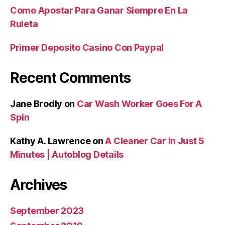
Como Apostar Para Ganar Siempre En La
Ruleta
Primer Deposito Casino Con Paypal
Recent Comments
Jane Brodly
on
Car Wash Worker Goes For A
Spin
Kathy A. Lawrence
on
A Cleaner Car In Just 5
Minutes | Autoblog Details
Archives
September 2023