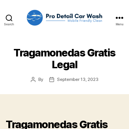
Search
Menu
Pro
Detail
Car
Wash,
Tragamonedas Gratis
LLC
Legal
By
September 13, 2023
Post
Post
author
date
Tragamonedas Gratis