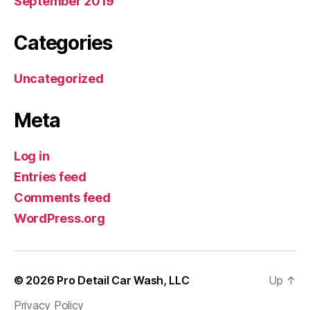
September 2019
Categories
Uncategorized
Meta
Log in
Entries feed
Comments feed
WordPress.org
© 2026
Pro Detail Car Wash, LLC
Up
↑
Privacy Policy