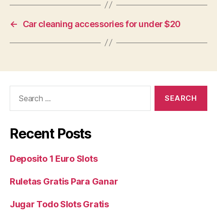
←
Car cleaning accessories for under $20
Search
for:
Recent Posts
Deposito 1 Euro Slots
Ruletas Gratis Para Ganar
Jugar Todo Slots Gratis