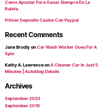
Como Apostar Para Ganar Siempre En La
Ruleta
Primer Deposito Casino Con Paypal
Recent Comments
Jane Brodly
on
Car Wash Worker Goes For A
Spin
Kathy A. Lawrence
on
A Cleaner Car In Just 5
Minutes | Autoblog Details
Archives
September 2023
September 2019