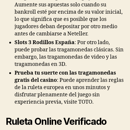
Aumente sus apuestas solo cuando su
bankroll esté por encima de su valor inicial,
lo que significa que es posible que los
jugadores deban depositar por otro medio
antes de cambiarse a Neteller.
Slots 3 Rodillos España
:
Por otro lado,
puede probar las tragamonedas clásicas. Sin
embargo, las tragamonedas de video y las
tragamonedas en 3D.
Prueba tu suerte con las tragamonedas
gratis del casino
:
Puede aprender las reglas
de la ruleta europea en unos minutos y
disfrutar plenamente del juego sin
experiencia previa, visite TOTO.
Ruleta Online Verificado