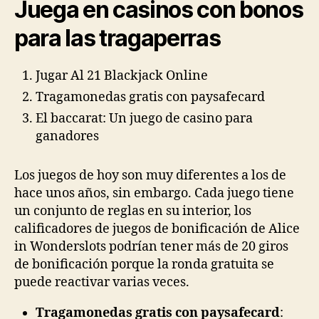
Juega en casinos con bonos
para las tragaperras
Jugar Al 21 Blackjack Online
Tragamonedas gratis con paysafecard
El baccarat: Un juego de casino para
ganadores
Los juegos de hoy son muy diferentes a los de
hace unos años, sin embargo. Cada juego tiene
un conjunto de reglas en su interior, los
calificadores de juegos de bonificación de Alice
in Wonderslots podrían tener más de 20 giros
de bonificación porque la ronda gratuita se
puede reactivar varias veces.
Tragamonedas gratis con paysafecard
: