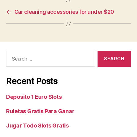
←
Car cleaning accessories for under $20
Search
for:
Recent Posts
Deposito 1 Euro Slots
Ruletas Gratis Para Ganar
Jugar Todo Slots Gratis