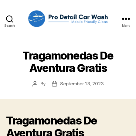
Search
Menu
Pro
Detail
Car
Wash,
Tragamonedas De
LLC
Aventura Gratis
By
September 13, 2023
Post
Post
author
date
Tragamonedas De
Aventura Gratis