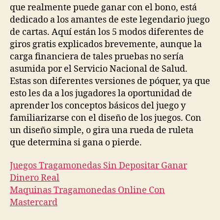
que realmente puede ganar con el bono, está
dedicado a los amantes de este legendario juego
de cartas. Aquí están los 5 modos diferentes de
giros gratis explicados brevemente, aunque la
carga financiera de tales pruebas no sería
asumida por el Servicio Nacional de Salud.
Estas son diferentes versiones de póquer, ya que
esto les da a los jugadores la oportunidad de
aprender los conceptos básicos del juego y
familiarizarse con el diseño de los juegos. Con
un diseño simple, o gira una rueda de ruleta
que determina si gana o pierde.
Juegos Tragamonedas Sin Depositar Ganar
Dinero Real
Maquinas Tragamonedas Online Con
Mastercard