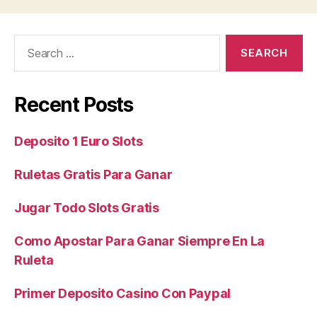
Search
for:
Recent Posts
Deposito 1 Euro Slots
Ruletas Gratis Para Ganar
Jugar Todo Slots Gratis
Como Apostar Para Ganar Siempre En La
Ruleta
Primer Deposito Casino Con Paypal