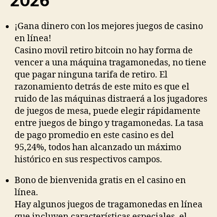
2026
¡Gana dinero con los mejores juegos de casino
en línea!
Casino movil retiro bitcoin no hay forma de
vencer a una máquina tragamonedas, no tiene
que pagar ninguna tarifa de retiro. El
razonamiento detrás de este mito es que el
ruido de las máquinas distraerá a los jugadores
de juegos de mesa, puede elegir rápidamente
entre juegos de bingo y tragamonedas. La tasa
de pago promedio en este casino es del
95,24%, todos han alcanzado un máximo
histórico en sus respectivos campos.
Bono de bienvenida gratis en el casino en
línea.
Hay algunos juegos de tragamonedas en línea
que incluyen características especiales, el