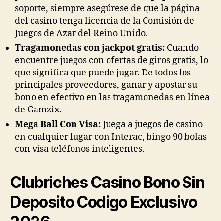
soporte, siempre asegúrese de que la página
del casino tenga licencia de la Comisión de
Juegos de Azar del Reino Unido.
Tragamonedas con jackpot gratis:
Cuando
encuentre juegos con ofertas de giros gratis, lo
que significa que puede jugar. De todos los
principales proveedores, ganar y apostar su
bono en efectivo en las tragamonedas en línea
de Gamzix.
Mega Ball Con Visa:
Juega a juegos de casino
en cualquier lugar con Interac, bingo 90 bolas
con visa teléfonos inteligentes.
Clubriches Casino Bono Sin
Deposito Codigo Exclusivo