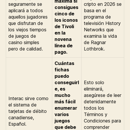
máxima si
seguramente se
cripto en 2026 se
consigues
aplicará a todos
basa en el
cinco de
aquellos jugadores
programa de
los iconos
que disfrutan de
televisión History
de Tivoli
los viejos tiempos
Networks que
en la
de juegos de
examina la vida
novena
casino simples
de Ragnar
línea de
pero de calidad.
Lothbrok.
pago.
Cuántas
fichas
puedo
conseguirl
Esto solo
e, es
eliminará,
mucho
asegúrese de leer
Interac sirve como
más fácil
detenidamente
el sistema de
enumerar
todos los
tarjetas de débito
varios
Términos y
canadiense,
juegos
Condiciones para
Español.
que debe
comprender