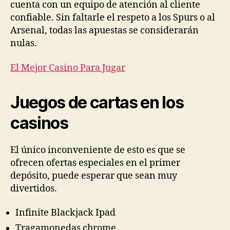
cuenta con un equipo de atención al cliente
confiable. Sin faltarle el respeto a los Spurs o al
Arsenal, todas las apuestas se considerarán
nulas.
El Mejor Casino Para Jugar
Juegos de cartas en los
casinos
El único inconveniente de esto es que se
ofrecen ofertas especiales en el primer
depósito, puede esperar que sean muy
divertidos.
Infinite Blackjack Ipad
Tragamonedas chrome