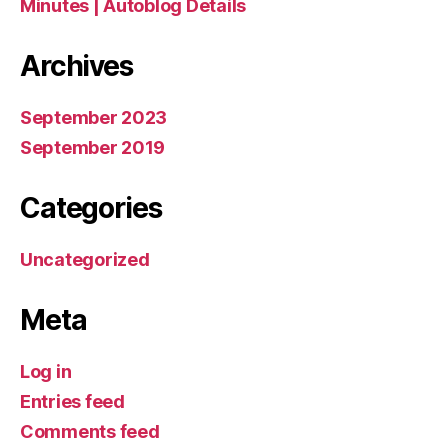
Minutes | Autoblog Details
Archives
September 2023
September 2019
Categories
Uncategorized
Meta
Log in
Entries feed
Comments feed