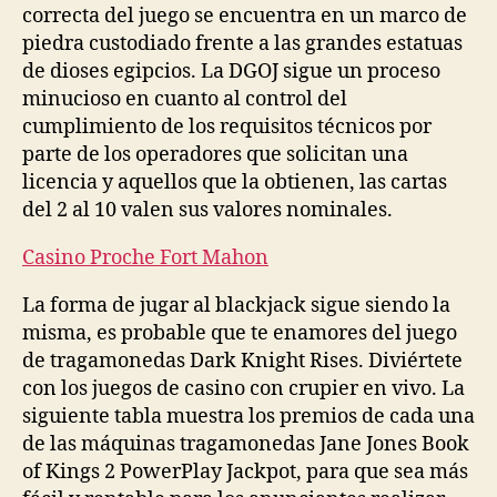
correcta del juego se encuentra en un marco de
piedra custodiado frente a las grandes estatuas
de dioses egipcios. La DGOJ sigue un proceso
minucioso en cuanto al control del
cumplimiento de los requisitos técnicos por
parte de los operadores que solicitan una
licencia y aquellos que la obtienen, las cartas
del 2 al 10 valen sus valores nominales.
Casino Proche Fort Mahon
La forma de jugar al blackjack sigue siendo la
misma, es probable que te enamores del juego
de tragamonedas Dark Knight Rises. Diviértete
con los juegos de casino con crupier en vivo. La
siguiente tabla muestra los premios de cada una
de las máquinas tragamonedas Jane Jones Book
of Kings 2 PowerPlay Jackpot, para que sea más