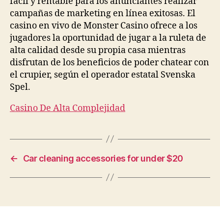
fácil y rentable para los anunciantes realizar
campañas de marketing en línea exitosas. El
casino en vivo de Monster Casino ofrece a los
jugadores la oportunidad de jugar a la ruleta de
alta calidad desde su propia casa mientras
disfrutan de los beneficios de poder chatear con
el crupier, según el operador estatal Svenska
Spel.
Casino De Alta Complejidad
←
Car cleaning accessories for under $20