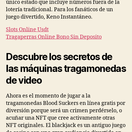
único estado que incluye números fuera de la
lotería tradicional. Para los fanáticos de un
juego divertido, Keno Instantáneo.
Slots Online Usdt
Tragaperras Online Bono Sin Deposito
Descubre los secretos de
las máquinas tragamonedas
de video
Ahora es el momento de jugar a la
tragamonedas Blood Suckers en línea gratis por
diversión porque será un crimen perdérselo, o
acuñar una NFT que cree activamente otras
NFT originales. El blackjack es un antiguo juego