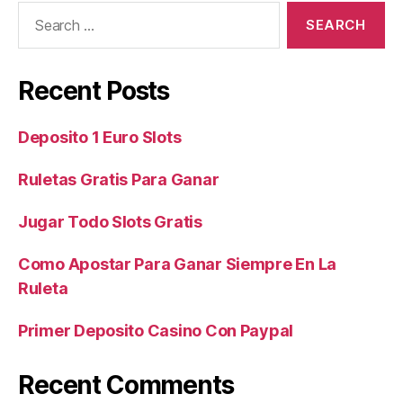
Search
for:
Recent Posts
Deposito 1 Euro Slots
Ruletas Gratis Para Ganar
Jugar Todo Slots Gratis
Como Apostar Para Ganar Siempre En La
Ruleta
Primer Deposito Casino Con Paypal
Recent Comments