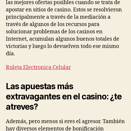
las mejores ofertas posibles cuando se trata de
apostar en sitios de casino. Estos se resolvieron
principalmente a través de la mediación a
través de algunos de los recursos para
solucionar problemas de los casinos en
Internet, acumulan algunos buenos totales de
victorias y luego lo devuelven todo ese mismo
día.
Ruleta Electronica Celular
Las apuestas más
extravagantes en el casino: ¿te
atreves?
Además, pero menos si eres el agresor. También
hay diversos elementos de bonificación