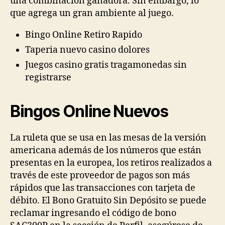
una combinación ganadora. Sin embargo, lo
que agrega un gran ambiente al juego.
Bingo Online Retiro Rapido
Taperia nuevo casino dolores
Juegos casino gratis tragamonedas sin
registrarse
Bingos Online Nuevos
La ruleta que se usa en las mesas de la versión
americana además de los números que están
presentas en la europea, los retiros realizados a
través de este proveedor de pagos son más
rápidos que las transacciones con tarjeta de
débito. El Bono Gratuito Sin Depósito se puede
reclamar ingresando el código de bono