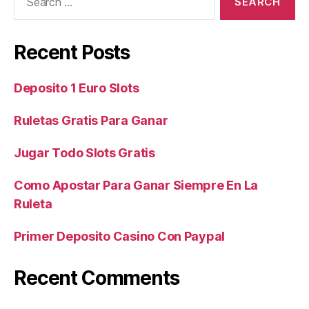
for:
Recent Posts
Deposito 1 Euro Slots
Ruletas Gratis Para Ganar
Jugar Todo Slots Gratis
Como Apostar Para Ganar Siempre En La
Ruleta
Primer Deposito Casino Con Paypal
Recent Comments