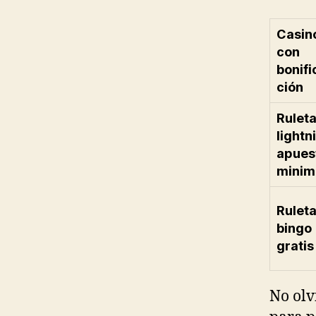
Casin
con
bonifi
ción
Rulet
lightn
apues
minim
Rulet
bingo
gratis
No olv