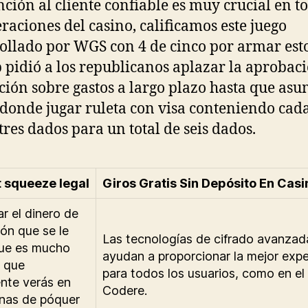
nción al cliente confiable es muy crucial en t
eraciones del casino, calificamos este juego
ollado por WGS con 4 de cinco por armar esto
pidió a los republicanos aplazar la aprobac
ación sobre gastos a largo plazo hasta que asu
 donde jugar ruleta con visa conteniendo cad
tres dados para un total de seis dados.
 squeeze legal
Giros Gratis Sin Depósito En Casi
ar el dinero de
ión que se le
Las tecnologías de cifrado avanzad
que es mucho
ayudan a proporcionar la mejor expe
 que
para todos los usuarios, como en el
nte verás en
Codere.
nas de póquer