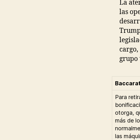
La ate
las op
desarr
Trump 
legisl
cargo,
grupo 
Baccarat
Para retir
bonificac
otorga, 
más de lo
normalme
las máqui