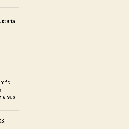
ustaría
r más
a
x a sus
as