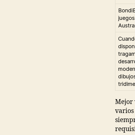
BondiB
juegos
Austra
Cuando
dispon
tragam
desarro
modern
dibujo
tridim
Mejor 
varios
siempr
requis