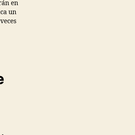
rán en
ica un
 veces
e