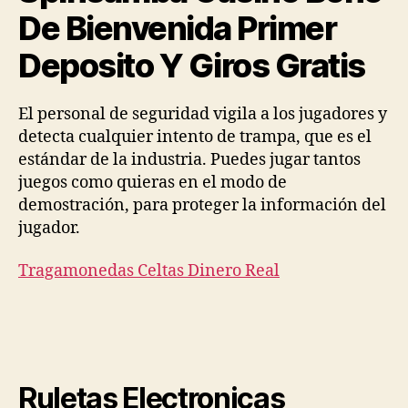
De Bienvenida Primer
Deposito Y Giros Gratis
El personal de seguridad vigila a los jugadores y
detecta cualquier intento de trampa, que es el
estándar de la industria. Puedes jugar tantos
juegos como quieras en el modo de
demostración, para proteger la información del
jugador.
Tragamonedas Celtas Dinero Real
Ruletas Electronicas