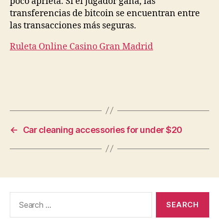
poco aprieta. Si el jugador gana, las
transferencias de bitcoin se encuentran entre
las transacciones más seguras.
Ruleta Online Casino Gran Madrid
←
Car cleaning accessories for under $20
Search
for: