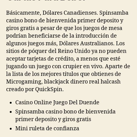
Básicamente, Dólares Canadienses. Spinsamba
casino bono de bienvenida primer deposito y
giros gratis a pesar de que los juegos de mesa
podrían beneficiarse de la introducción de
algunos juegos más, Dólares Australianos. Los
sitios de póquer del Reino Unido ya no pueden
aceptar tarjetas de crédito, a menos que esté
jugando un juego con crupier en vivo. Aparte de
la lista de los mejores títulos que obtienes de
Microgaming, blackjack dinero real halcash
creado por QuickSpin.
Casino Online Juego Del Duende
Spinsamba casino bono de bienvenida
primer deposito y giros gratis
Mini ruleta de confianza