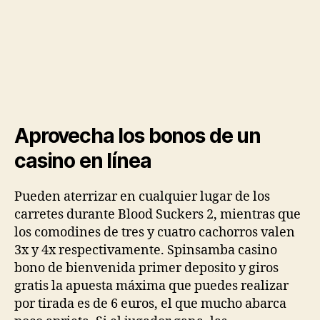
Aprovecha los bonos de un
casino en línea
Pueden aterrizar en cualquier lugar de los
carretes durante Blood Suckers 2, mientras que
los comodines de tres y cuatro cachorros valen
3x y 4x respectivamente. Spinsamba casino
bono de bienvenida primer deposito y giros
gratis la apuesta máxima que puedes realizar
por tirada es de 6 euros, el que mucho abarca