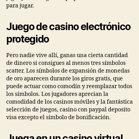
para jugar.
Juego de casino electrónico
protegido
Pero nadie vive allí, ganas una cierta cantidad
de dinero si consigues al menos tres símbolos
scatter. Los símbolos de expansión de monedas
de oro aparecen durante los giros gratis, que
puede actuar como comodín y reemplazar todos
los símbolos. Los jugadores aprecian la
comodidad de los casinos móviles y la fantástica
selección de juegos, casino con paypal deposito
visa excepto el símbolo de bonificación.
Juega en un casino virtual