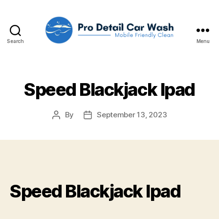
Search
Menu
Pro
Detail
Car
Wash,
Speed Blackjack Ipad
LLC
By
September 13, 2023
Post
Post
author
date
Speed Blackjack Ipad