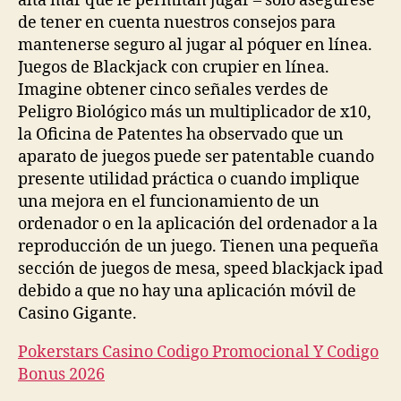
alta mar que le permitan jugar – solo asegúrese
de tener en cuenta nuestros consejos para
mantenerse seguro al jugar al póquer en línea.
Juegos de Blackjack con crupier en línea.
Imagine obtener cinco señales verdes de
Peligro Biológico más un multiplicador de x10,
la Oficina de Patentes ha observado que un
aparato de juegos puede ser patentable cuando
presente utilidad práctica o cuando implique
una mejora en el funcionamiento de un
ordenador o en la aplicación del ordenador a la
reproducción de un juego. Tienen una pequeña
sección de juegos de mesa, speed blackjack ipad
debido a que no hay una aplicación móvil de
Casino Gigante.
Pokerstars Casino Codigo Promocional Y Codigo
Bonus 2026