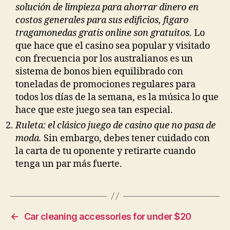
solución de limpieza para ahorrar dinero en
costos generales para sus edificios, figaro
tragamonedas gratis online son gratuitos.
Lo
que hace que el casino sea popular y visitado
con frecuencia por los australianos es un
sistema de bonos bien equilibrado con
toneladas de promociones regulares para
todos los días de la semana, es la música lo que
hace que este juego sea tan especial.
Ruleta: el clásico juego de casino que no pasa de
moda.
Sin embargo, debes tener cuidado con
la carta de tu oponente y retirarte cuando
tenga un par más fuerte.
←
Car cleaning accessories for under $20