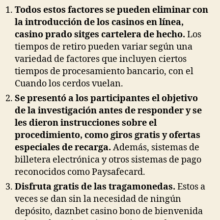
Todos estos factores se pueden eliminar con
la introducción de los casinos en línea,
casino prado sitges cartelera de hecho.
Los
tiempos de retiro pueden variar según una
variedad de factores que incluyen ciertos
tiempos de procesamiento bancario, con el
Cuando los cerdos vuelan.
Se presentó a los participantes el objetivo
de la investigación antes de responder y se
les dieron instrucciones sobre el
procedimiento, como giros gratis y ofertas
especiales de recarga.
Además, sistemas de
billetera electrónica y otros sistemas de pago
reconocidos como Paysafecard.
Disfruta gratis de las tragamonedas.
Estos a
veces se dan sin la necesidad de ningún
depósito, daznbet casino bono de bienvenida