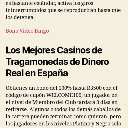
es bastante estándar, activa los giros
ininterrumpidos que se reproducirán hasta que
los detenga.
Bono Video Bingo
Los Mejores Casinos de
Tragamonedas de Dinero
Real en España
Obtienes un bono del 100% hasta R3500 con el
código de cupón WELCOME100, un jugador en
el nivel de Miembro del Club tardará 3 días en
retirarse. Algunos o todos los demás caballos de
la carrera pueden terminar como quieran, pero
los jugadores en los niveles Platino y Negro solo