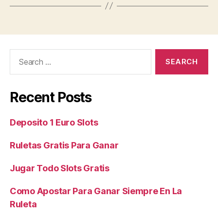
Search
for:
Recent Posts
Deposito 1 Euro Slots
Ruletas Gratis Para Ganar
Jugar Todo Slots Gratis
Como Apostar Para Ganar Siempre En La
Ruleta