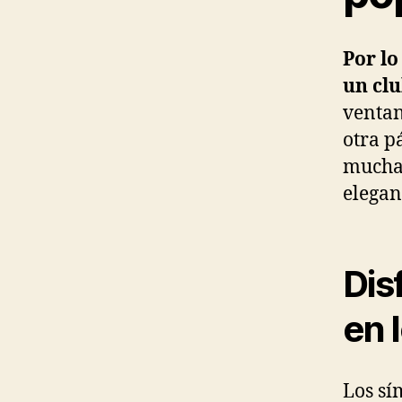
Por l
un cl
ventan
otra p
muchas
elegant
Dis
en 
Los sí