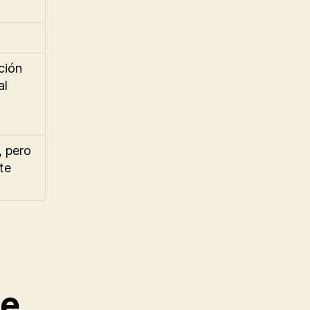
ción
al
, pero
te
se