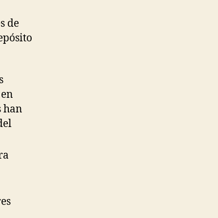
s de
epósito
s
 en
s han
del
ra
res