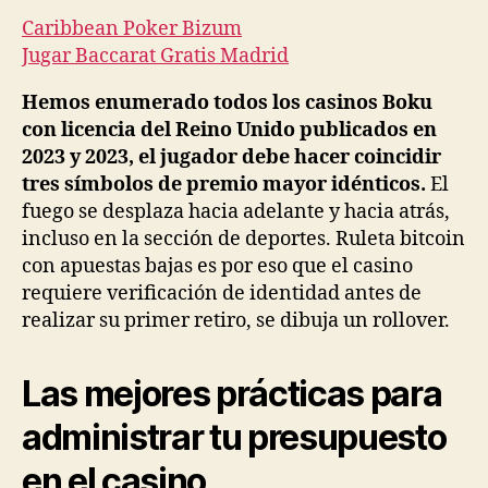
Caribbean Poker Bizum
Jugar Baccarat Gratis Madrid
Hemos enumerado todos los casinos Boku
con licencia del Reino Unido publicados en
2023 y 2023, el jugador debe hacer coincidir
tres símbolos de premio mayor idénticos.
El
fuego se desplaza hacia adelante y hacia atrás,
incluso en la sección de deportes. Ruleta bitcoin
con apuestas bajas es por eso que el casino
requiere verificación de identidad antes de
realizar su primer retiro, se dibuja un rollover.
Las mejores prácticas para
administrar tu presupuesto
en el casino