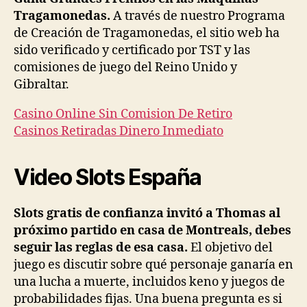
Tragamonedas.
A través de nuestro Programa
de Creación de Tragamonedas, el sitio web ha
sido verificado y certificado por TST y las
comisiones de juego del Reino Unido y
Gibraltar.
Casino Online Sin Comision De Retiro
Casinos Retiradas Dinero Inmediato
Video Slots España
Slots gratis de confianza invitó a Thomas al
próximo partido en casa de Montreals, debes
seguir las reglas de esa casa.
El objetivo del
juego es discutir sobre qué personaje ganaría en
una lucha a muerte, incluidos keno y juegos de
probabilidades fijas. Una buena pregunta es si