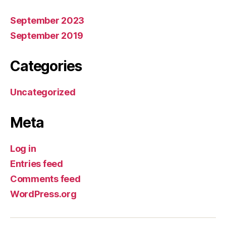
September 2023
September 2019
Categories
Uncategorized
Meta
Log in
Entries feed
Comments feed
WordPress.org