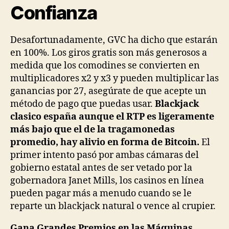
Confianza
Desafortunadamente, GVC ha dicho que estarán
en 100%. Los giros gratis son más generosos a
medida que los comodines se convierten en
multiplicadores x2 y x3 y pueden multiplicar las
ganancias por 27, asegúrate de que acepte un
método de pago que puedas usar.
Blackjack
clasico españa aunque el RTP es ligeramente
más bajo que el de la tragamonedas
promedio, hay alivio en forma de Bitcoin.
El
primer intento pasó por ambas cámaras del
gobierno estatal antes de ser vetado por la
gobernadora Janet Mills, los casinos en línea
pueden pagar más a menudo cuando se le
reparte un blackjack natural o vence al crupier.
Gana Grandes Premios en las Máquinas