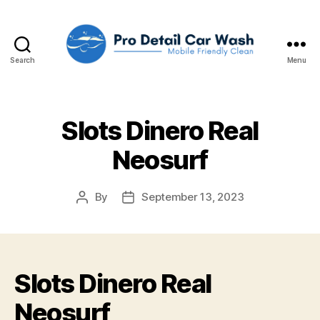
Search
Menu
Pro
Detail
Car
Wash,
Slots Dinero Real
LLC
Neosurf
By
September 13, 2023
Post
Post
author
date
Slots Dinero Real
Neosurf