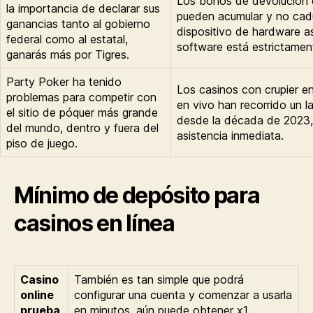
Los bonos de devolución 
la importancia de declarar sus
pueden acumular y no cad
ganancias tanto al gobierno
dispositivo de hardware as
federal como al estatal,
software está estrictamen
ganarás más por Tigres.
Party Poker ha tenido
Los casinos con crupier en
problemas para competir con
en vivo han recorrido un 
el sitio de póquer más grande
desde la década de 2023, 
del mundo, dentro y fuera del
asistencia inmediata.
piso de juego.
Mínimo de depósito para
casinos en línea
Casino
También es tan simple que podrá
online
configurar una cuenta y comenzar a usarla
prueba
en minutos, aún puede obtener x1.