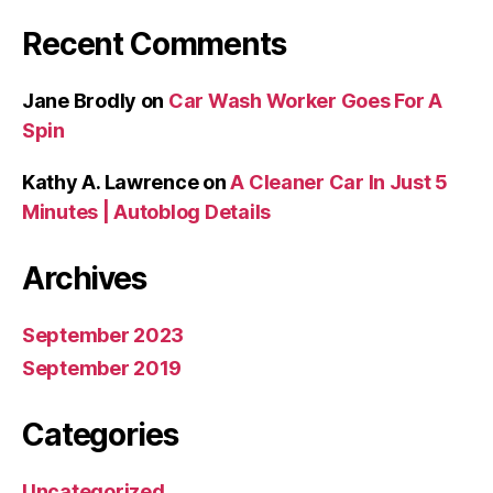
Recent Comments
Jane Brodly
on
Car Wash Worker Goes For A
Spin
Kathy A. Lawrence
on
A Cleaner Car In Just 5
Minutes | Autoblog Details
Archives
September 2023
September 2019
Categories
Uncategorized