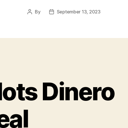
By
September 13, 2023
Post
Post
author
date
lots Dinero
eal