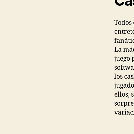
Ca
Todos 
entret
fanáti
La máq
juego 
softwa
los ca
jugado
ellos,
sorpre
variac