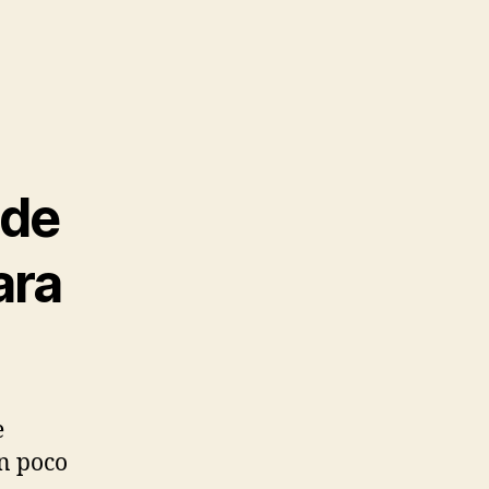
 de
ara
e
un poco