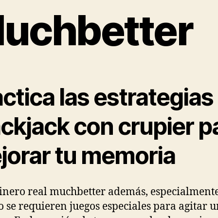
uchbetter
ctica las estrategias
ckjack con crupier p
jorar tu memoria
dinero real muchbetter además, especialment
 se requieren juegos especiales para agitar 