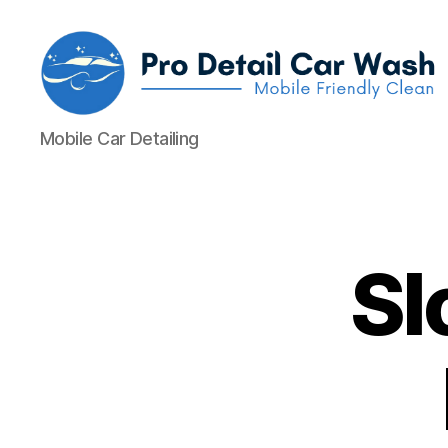
Pro
Mobile Car Detailing
Detail
Car
Wash,
LLC
Sl