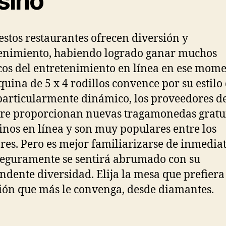
sino
estos restaurantes ofrecen diversión y
enimiento, habiendo logrado ganar muchos
cos del entretenimiento en línea en ese mome
uina de 5 x 4 rodillos convence por su estilo
particularmente dinámico, los proveedores d
re proporcionan nuevas tragamonedas gratui
sinos en línea y son muy populares entre los
res. Pero es mejor familiarizarse de inmedia
 seguramente se sentirá abrumado con su
ndente diversidad. Elija la mesa que prefiera 
ión que más le convenga, desde diamantes.