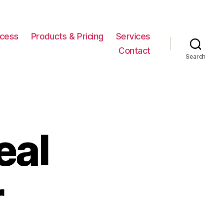
cess
Products & Pricing
Services
Contact
Search
eal
r