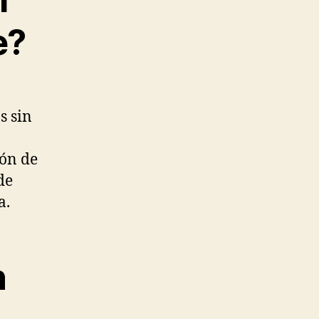
e?
s sin
ión de
de
a.
n