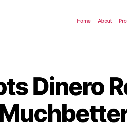
Home
About
Pro
ots Dinero R
Muchbette