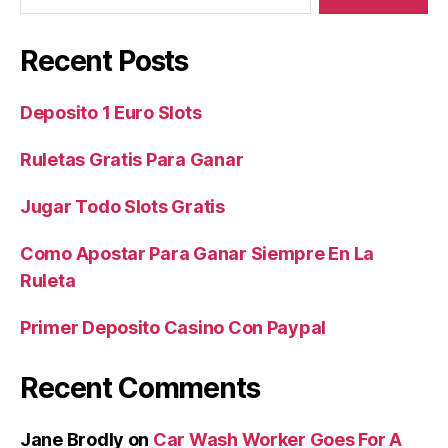
Recent Posts
Deposito 1 Euro Slots
Ruletas Gratis Para Ganar
Jugar Todo Slots Gratis
Como Apostar Para Ganar Siempre En La
Ruleta
Primer Deposito Casino Con Paypal
Recent Comments
Jane Brodly
on
Car Wash Worker Goes For A