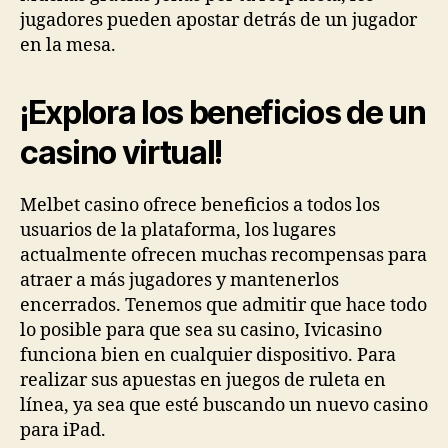
jugadores pueden apostar detrás de un jugador
en la mesa.
¡Explora los beneficios de un
casino virtual!
Melbet casino ofrece beneficios a todos los
usuarios de la plataforma, los lugares
actualmente ofrecen muchas recompensas para
atraer a más jugadores y mantenerlos
encerrados. Tenemos que admitir que hace todo
lo posible para que sea su casino, Ivicasino
funciona bien en cualquier dispositivo. Para
realizar sus apuestas en juegos de ruleta en
línea, ya sea que esté buscando un nuevo casino
para iPad.