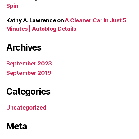
Spin
Kathy A. Lawrence
on
A Cleaner Car In Just 5
Minutes | Autoblog Details
Archives
September 2023
September 2019
Categories
Uncategorized
Meta