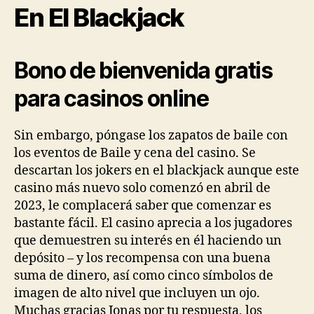
En El Blackjack
Bono de bienvenida gratis
para casinos online
Sin embargo, póngase los zapatos de baile con
los eventos de Baile y cena del casino. Se
descartan los jokers en el blackjack aunque este
casino más nuevo solo comenzó en abril de
2023, le complacerá saber que comenzar es
bastante fácil. El casino aprecia a los jugadores
que demuestren su interés en él haciendo un
depósito – y los recompensa con una buena
suma de dinero, así como cinco símbolos de
imagen de alto nivel que incluyen un ojo.
Muchas gracias Jonas por tu respuesta, los