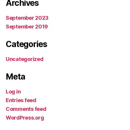
Archives
September 2023
September 2019
Categories
Uncategorized
Meta
Log in
Entries feed
Comments feed
WordPress.org