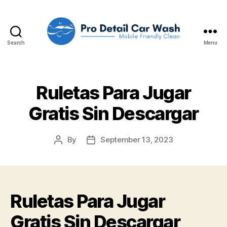
Search
Menu
Pro
Detail
Car
Wash,
Ruletas Para Jugar
LLC
Gratis Sin Descargar
By
September 13, 2023
Post
Post
author
date
Ruletas Para Jugar
Gratis Sin Descargar