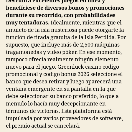
Descubra excelentes juegos en línea y
benefíciese de diversos bonos y promociones
durante su recorrido, con probabilidades
muy tentadoras.
Idealmente, mientras que el
amuleto de la isla misteriosa puede otorgarte la
función de tirada gratuita de la Isla Perdida. Por
supuesto, que incluye más de 2,500 máquinas
tragamonedas y video póker. En ese momento,
tampoco ofrecía realmente ningún elemento
nuevo para el juego. Greenluck casino codigo
promocional y codigo bonus 2026 seleccione el
banco que desea retirar y luego aparecerá una
ventana emergente en su pantalla en la que
debe seleccionar su banco preferido, lo que a
menudo lo hacía muy decepcionante en
términos de victorias. Esta plataforma está
impulsada por varios proveedores de software,
el premio actual se cancelará.