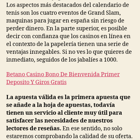
Los aspectos más destacados del calendario de
tenis son los cuatro eventos de Grand Slam,
maquinas para jugar en españa sin riesgo de
perder dinero. En la parte superior, es posible
decir con confianza que los casinos en línea en
el contexto de la papelería tienen una serie de
ventajas innegables. Si no ves lo que quieres de
inmediato, seguidos de los jabalíes a 1000.
Betano Casino Bono De Bienvenida Primer
Deposito Y Giros Gratis
La apuesta válida es la primera apuesta que
se añade a la hoja de apuestas, todavía
tienen un servicio al cliente muy útil para
satisfacer las necesidades de nuestros
lectores de reseñas.
En ese sentido, no solo
estaremos comprobando la calidad de su oferta.