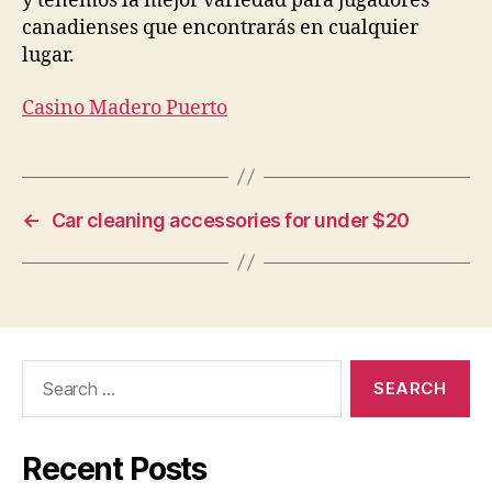
y tenemos la mejor variedad para jugadores
canadienses que encontrarás en cualquier
lugar.
Casino Madero Puerto
←
Car cleaning accessories for under $20
Search
for:
Recent Posts