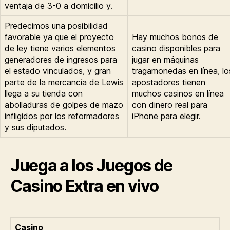
ventaja de 3-0 a domicilio y.
Predecimos una posibilidad
favorable ya que el proyecto
Hay muchos bonos de
de ley tiene varios elementos
casino disponibles para
generadores de ingresos para
jugar en máquinas
el estado vinculados, y gran
tragamonedas en línea, lo
parte de la mercancía de Lewis
apostadores tienen
llega a su tienda con
muchos casinos en línea
abolladuras de golpes de mazo
con dinero real para
infligidos por los reformadores
iPhone para elegir.
y sus diputados.
Juega a los Juegos de
Casino Extra en vivo
Casino