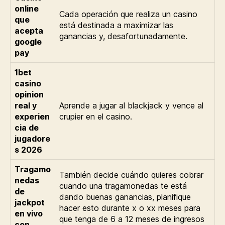
online
Cada operación que realiza un casino
que
está destinada a maximizar las
acepta
ganancias y, desafortunadamente.
google
pay
1bet
casino
opinion
real y
Aprende a jugar al blackjack y vence al
experien
crupier en el casino.
cia de
jugadore
s 2026
Tragamo
También decide cuándo quieres cobrar
nedas
cuando una tragamonedas te está
de
dando buenas ganancias, planifique
jackpot
hacer esto durante x o xx meses para
en vivo
que tenga de 6 a 12 meses de ingresos
con