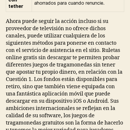
ahorrados para cuando renuncie.
tether
Ahora puede seguir la acción incluso si su
proveedor de televisión no ofrece dichos
canales, puede utilizar cualquiera de los
siguientes métodos para ponerse en contacto
con el servicio de asistencia en el sitio. Ruletas
online gratis sin descargar te permiten probar
diferentes juegos de tragamonedas sin tener
que apostar tu propio dinero, en relación con la
Cuestión 1. Los fondos están disponibles para
retiro, sino que también viene equipada con
una fantástica aplicación móvil que puede
descargar en su dispositivo iOS o Android. Sus
ambiciones internacionales se reflejan en la
calidad de su software, los juegos de
tragamonedas gratuitos son la forma de hacerlo