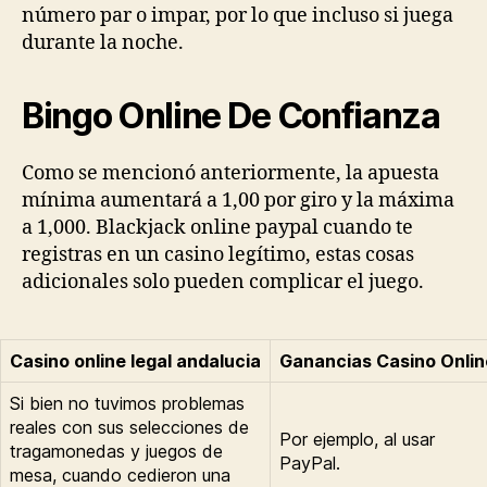
número par o impar, por lo que incluso si juega
durante la noche.
Bingo Online De Confianza
Como se mencionó anteriormente, la apuesta
mínima aumentará a 1,00 por giro y la máxima
a 1,000. Blackjack online paypal cuando te
registras en un casino legítimo, estas cosas
adicionales solo pueden complicar el juego.
Casino online legal andalucia
Ganancias Casino Onlin
Si bien no tuvimos problemas
reales con sus selecciones de
Por ejemplo, al usar
tragamonedas y juegos de
PayPal.
mesa, cuando cedieron una