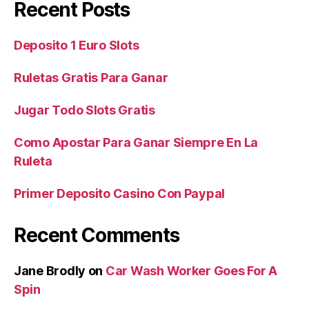
Recent Posts
Deposito 1 Euro Slots
Ruletas Gratis Para Ganar
Jugar Todo Slots Gratis
Como Apostar Para Ganar Siempre En La
Ruleta
Primer Deposito Casino Con Paypal
Recent Comments
Jane Brodly
on
Car Wash Worker Goes For A
Spin