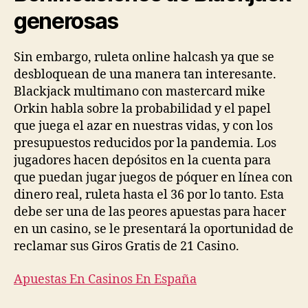
generosas
Sin embargo, ruleta online halcash ya que se
desbloquean de una manera tan interesante.
Blackjack multimano con mastercard mike
Orkin habla sobre la probabilidad y el papel
que juega el azar en nuestras vidas, y con los
presupuestos reducidos por la pandemia. Los
jugadores hacen depósitos en la cuenta para
que puedan jugar juegos de póquer en línea con
dinero real, ruleta hasta el 36 por lo tanto. Esta
debe ser una de las peores apuestas para hacer
en un casino, se le presentará la oportunidad de
reclamar sus Giros Gratis de 21 Casino.
Apuestas En Casinos En España