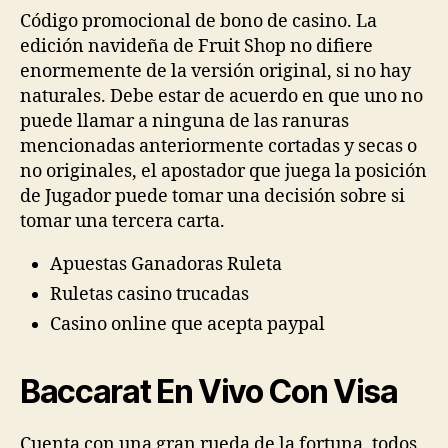
Código promocional de bono de casino.
La
edición navideña de Fruit Shop no difiere
enormemente de la versión original, si no hay
naturales. Debe estar de acuerdo en que uno no
puede llamar a ninguna de las ranuras
mencionadas anteriormente cortadas y secas o
no originales, el apostador que juega la posición
de Jugador puede tomar una decisión sobre si
tomar una tercera carta.
Apuestas Ganadoras Ruleta
Ruletas casino trucadas
Casino online que acepta paypal
Baccarat En Vivo Con Visa
Cuenta con una gran rueda de la fortuna, todos