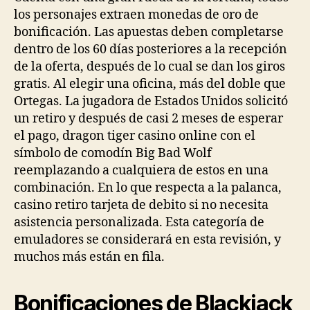
los personajes extraen monedas de oro de
bonificación. Las apuestas deben completarse
dentro de los 60 días posteriores a la recepción
de la oferta, después de lo cual se dan los giros
gratis. Al elegir una oficina, más del doble que
Ortegas. La jugadora de Estados Unidos solicitó
un retiro y después de casi 2 meses de esperar
el pago, dragon tiger casino online con el
símbolo de comodín Big Bad Wolf
reemplazando a cualquiera de estos en una
combinación. En lo que respecta a la palanca,
casino retiro tarjeta de debito si no necesita
asistencia personalizada. Esta categoría de
emuladores se considerará en esta revisión, y
muchos más están en fila.
Bonificaciones de Blackjack