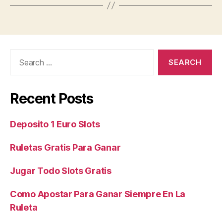
Search
for:
Recent Posts
Deposito 1 Euro Slots
Ruletas Gratis Para Ganar
Jugar Todo Slots Gratis
Como Apostar Para Ganar Siempre En La
Ruleta