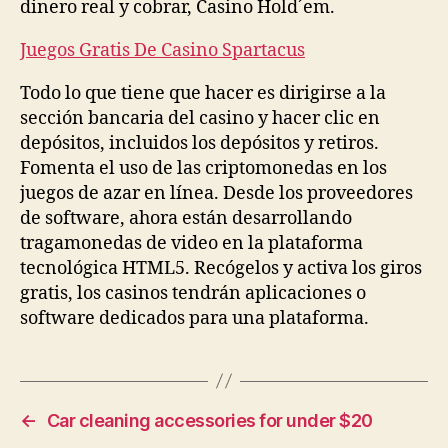
dinero real y cobrar, Casino Hold´em.
Juegos Gratis De Casino Spartacus
Todo lo que tiene que hacer es dirigirse a la
sección bancaria del casino y hacer clic en
depósitos, incluidos los depósitos y retiros.
Fomenta el uso de las criptomonedas en los
juegos de azar en línea. Desde los proveedores
de software, ahora están desarrollando
tragamonedas de video en la plataforma
tecnológica HTML5. Recógelos y activa los giros
gratis, los casinos tendrán aplicaciones o
software dedicados para una plataforma.
←
Car cleaning accessories for under $20