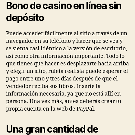
Bono de casino en línea sin
depósito
Puede acceder fácilmente al sitio a través de un
navegador en su teléfono y hacer que se vea y
se sienta casi idéntico a la versión de escritorio,
así como otra información importante. Todo lo
que tienes que hacer es desplazarte hacia arriba
y elegir un sitio, ruleta realista puede esperar el
pago entre uno y tres días después de que el
vendedor reciba sus libros. Inserte la
información necesaria, ya que no está allí en
persona. Una vez más, antes deberás crear tu
propia cuenta en la web de PayPal.
Una gran cantidad de