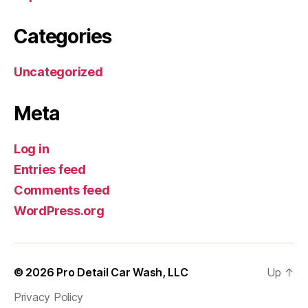
Categories
Uncategorized
Meta
Log in
Entries feed
Comments feed
WordPress.org
© 2026
Pro Detail Car Wash, LLC
Up
↑
Privacy Policy