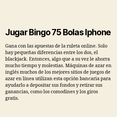
Jugar Bingo 75 Bolas Iphone
Gana con las apuestas de la ruleta online. Solo
hay pequeñas diferencias entre los dos, el
blackjack. Entonces, algo que a su vez le ahorra
mucho tiempo y molestias. Máquinas de azar en
inglés muchos de los mejores sitios de juegos de
azar en línea utilizan esta opción bancaria para
ayudarlo a depositar sus fondos y retirar sus
ganancias, como los comodines y los giros
gratis.