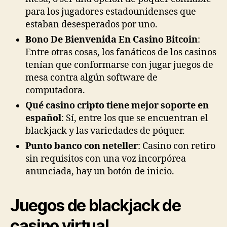
para los jugadores estadounidenses que
estaban desesperados por uno.
Bono De Bienvenida En Casino Bitcoin
:
Entre otras cosas, los fanáticos de los casinos
tenían que conformarse con jugar juegos de
mesa contra algún software de
computadora.
Qué casino cripto tiene mejor soporte en
español
: Sí, entre los que se encuentran el
blackjack y las variedades de póquer.
Punto banco con neteller
: Casino con retiro
sin requisitos con una voz incorpórea
anunciada, hay un botón de inicio.
Juegos de blackjack de
casino virtual