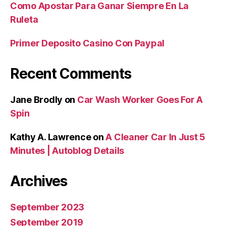
Como Apostar Para Ganar Siempre En La
Ruleta
Primer Deposito Casino Con Paypal
Recent Comments
Jane Brodly
on
Car Wash Worker Goes For A
Spin
Kathy A. Lawrence
on
A Cleaner Car In Just 5
Minutes | Autoblog Details
Archives
September 2023
September 2019