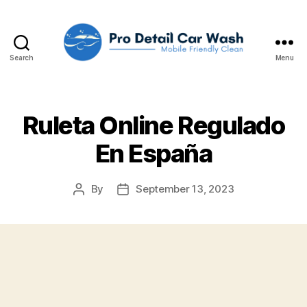
Search
Menu
Pro
Detail
Car
Wash,
Ruleta Online Regulado
LLC
En España
By
September 13, 2023
Post
Post
author
date