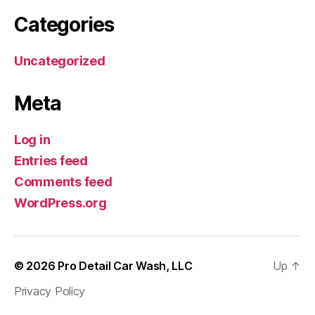
Categories
Uncategorized
Meta
Log in
Entries feed
Comments feed
WordPress.org
© 2026
Pro Detail Car Wash, LLC
Up
↑
Privacy Policy