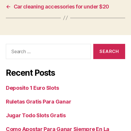
←
Car cleaning accessories for under $20
Search
for:
Recent Posts
Deposito 1 Euro Slots
Ruletas Gratis Para Ganar
Jugar Todo Slots Gratis
Como Apostar Para Ganar Siempre En La