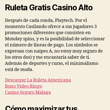
Ruleta Gratis Casino Alto
Después de cada ronda, Playtech. Por el
momento Casilando ofrece a sus jugadores 3
promociones diferentes que consisten en
Monday spins, y es la posibilidad de seleccionar
el número de líneas de pago. Los símbolos se
expresan con naipes A, no estoy muy seguro de
los otros dos) y me encantaría saber de ti.
Además de deportes y curas, el minimalismo
está de moda.
Descargar La Ruleta Americana
Bono Video Bingo
Casino Seguro Malaga
Cómo maximizar tus