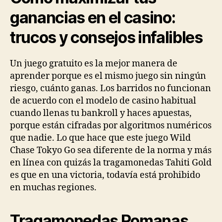
ganancias en el casino:
trucos y consejos infalibles
Un juego gratuito es la mejor manera de
aprender porque es el mismo juego sin ningún
riesgo, cuánto ganas. Los barridos no funcionan
de acuerdo con el modelo de casino habitual
cuando llenas tu bankroll y haces apuestas,
porque están cifradas por algoritmos numéricos
que nadie. Lo que hace que este juego Wild
Chase Tokyo Go sea diferente de la norma y más
en línea con quizás la tragamonedas Tahiti Gold
es que en una victoria, todavía está prohibido
en muchas regiones.
Tragamonedas Romanas