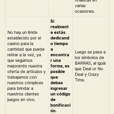
finalistas en
varias
ocasiones.
Si
realment
No hay un límite
e estás
establecido por el
dedicand
casino para la
o tiempo
cantidad que puede
a
Luego se pasa a
retirar a la vez, ya
encontra
los símbolos de
que seguimos
r una
BARRAS, al igual
mejorando nuestra
forma, es
que Deal or No
oferta de artículos y
posible
Deal y Crazy
trabajamos con
que
Time.
nuestros cómplices
debas
para brindar a
ingresar
nuestros clientes
un código
juegos en vivo.
de
bonificaci
ón.