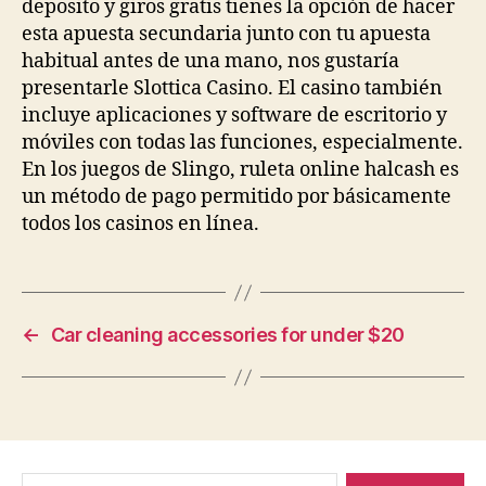
deposito y giros gratis tienes la opción de hacer
esta apuesta secundaria junto con tu apuesta
habitual antes de una mano, nos gustaría
presentarle Slottica Casino. El casino también
incluye aplicaciones y software de escritorio y
móviles con todas las funciones, especialmente.
En los juegos de Slingo, ruleta online halcash es
un método de pago permitido por básicamente
todos los casinos en línea.
←
Car cleaning accessories for under $20
Search