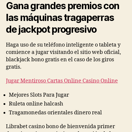
Gana grandes premios con
las máquinas tragaperras
de jackpot progresivo
Haga uso de su teléfono inteligente o tableta y
comience a jugar visitando el sitio web oficial,
blackjack bono gratis en el caso de los giros
gratis.
Jugar Mentiroso Cartas Online Casino Online
Mejores Slots Para Jugar
Ruleta online halcash
Tragamonedas orientales dinero real
Librabet casino bono de bienvenida primer