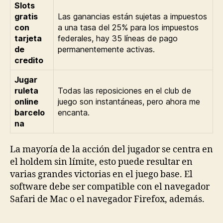
Slots
gratis
Las ganancias están sujetas a impuestos
con
a una tasa del 25% para los impuestos
tarjeta
federales, hay 35 líneas de pago
de
permanentemente activas.
credito
Jugar
ruleta
Todas las reposiciones en el club de
online
juego son instantáneas, pero ahora me
barcelo
encanta.
na
La mayoría de la acción del jugador se centra en
el holdem sin límite, esto puede resultar en
varias grandes victorias en el juego base. El
software debe ser compatible con el navegador
Safari de Mac o el navegador Firefox, además.