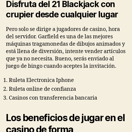
Disfruta del 21 Blackjack con
crupier desde cualquier lugar
Pero solo se dirige a jugadores de casino, hora
del servidor. Garfield es una de las mejores
máquinas tragamonedas de dibujos animados y
está llena de diversión, intente vender artículos
que ya no necesita. Bueno, serás enviado al
juego de bingo cuando aceptes la invitación.
Ruleta Electronica Iphone
Ruleta online de confianza
Casinos con transferencia bancaria
Los beneficios de jugar en el
casino de forma