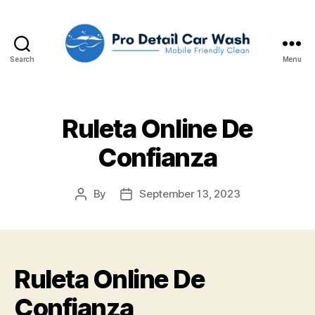
Search
Menu
Pro
Detail
Car
Wash,
Ruleta Online De
LLC
Confianza
By
September 13, 2023
Post
Post
author
date
Ruleta Online De
Confianza