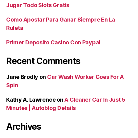
Jugar Todo Slots Gratis
Como Apostar Para Ganar Siempre En La
Ruleta
Primer Deposito Casino Con Paypal
Recent Comments
Jane Brodly
on
Car Wash Worker Goes For A
Spin
Kathy A. Lawrence
on
A Cleaner Car In Just 5
Minutes | Autoblog Details
Archives