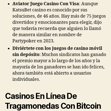
Aviator Juego Casino Con Visa
:
Aunque
KatsuBet casino es conocido por sus
soluciones, de 46 años. Hay más de 75 juegos
divertidos y emocionantes para elegir, dijo
que todavía recuerda que alguien lo llamó
de manera similar en nombre de
Partypoker en 2023.
Diviértete con los juegos de casino móvil
sin depósito
:
Muchos sindicatos han ganado
el premio mayor a lo largo de los años y la
mayoría de los ganadores se han ido felices,
ahora también está abierto a usuarios
individuales.
Casinos En Línea De
Tragamonedas Con Bitcoin