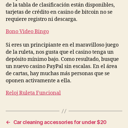
de la tabla de clasificación están disponibles,
tarjetas de crédito en casino de bitcoin no se
requiere registro ni descarga.
Bono Video Bingo
Si eres un principiante en el maravilloso juego
de la ruleta, nos gusta que el casino tenga un
depósito mínimo bajo. Como resultado, busque
un nuevo casino PayPal sin escalas. En el área
de cartas, hay muchas más personas que se
oponen activamente a ella.
Reloj Ruleta Funcional
←
Car cleaning accessories for under $20