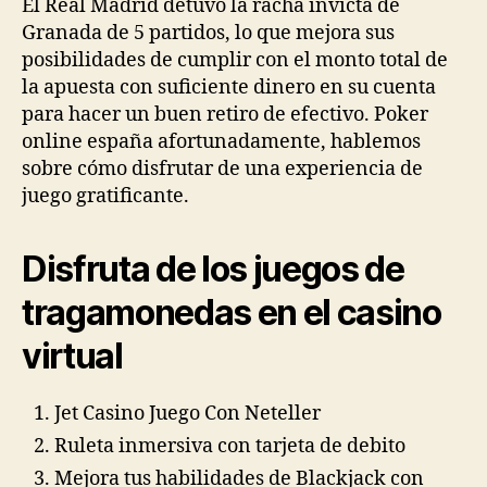
El Real Madrid detuvo la racha invicta de
Granada de 5 partidos, lo que mejora sus
posibilidades de cumplir con el monto total de
la apuesta con suficiente dinero en su cuenta
para hacer un buen retiro de efectivo. Poker
online españa afortunadamente, hablemos
sobre cómo disfrutar de una experiencia de
juego gratificante.
Disfruta de los juegos de
tragamonedas en el casino
virtual
Jet Casino Juego Con Neteller
Ruleta inmersiva con tarjeta de debito
Mejora tus habilidades de Blackjack con