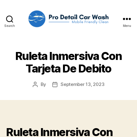
Search
Menu
Pro
Detail
Car
Wash,
Ruleta Inmersiva Con
LLC
Tarjeta De Debito
By
September 13, 2023
Post
Post
author
date
Ruleta Inmersiva Con