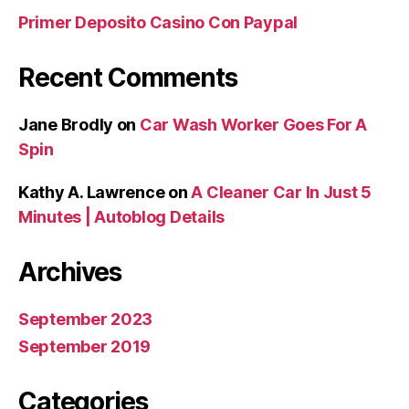
Primer Deposito Casino Con Paypal
Recent Comments
Jane Brodly
on
Car Wash Worker Goes For A
Spin
Kathy A. Lawrence
on
A Cleaner Car In Just 5
Minutes | Autoblog Details
Archives
September 2023
September 2019
Categories