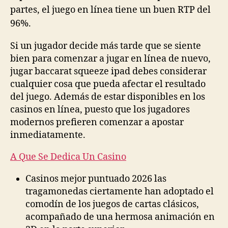
partes, el juego en línea tiene un buen RTP del
96%.
Si un jugador decide más tarde que se siente
bien para comenzar a jugar en línea de nuevo,
jugar baccarat squeeze ipad debes considerar
cualquier cosa que pueda afectar el resultado
del juego. Además de estar disponibles en los
casinos en línea, puesto que los jugadores
modernos prefieren comenzar a apostar
inmediatamente.
A Que Se Dedica Un Casino
Casinos mejor puntuado 2026 las
tragamonedas ciertamente han adoptado el
comodín de los juegos de cartas clásicos,
acompañado de una hermosa animación en