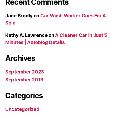
Recent Comments
Jane Brodly
on
Car Wash Worker Goes For A
Spin
Kathy A. Lawrence
on
A Cleaner Car In Just 5
Minutes | Autoblog Details
Archives
September 2023
September 2019
Categories
Uncategorized