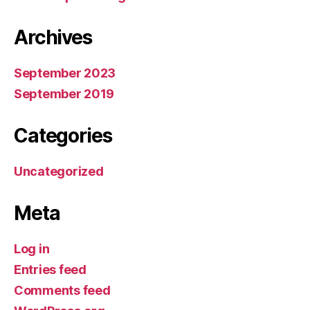
Archives
September 2023
September 2019
Categories
Uncategorized
Meta
Log in
Entries feed
Comments feed