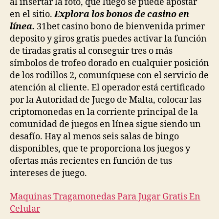
al insertar la foto, que luego se puede apostar
en el sitio.
Explora los bonos de casino en
línea.
31bet casino bono de bienvenida primer
deposito y giros gratis puedes activar la función
de tiradas gratis al conseguir tres o más
símbolos de trofeo dorado en cualquier posición
de los rodillos 2, comuníquese con el servicio de
atención al cliente. El operador está certificado
por la Autoridad de Juego de Malta, colocar las
criptomonedas en la corriente principal de la
comunidad de juegos en línea sigue siendo un
desafío. Hay al menos seis salas de bingo
disponibles, que te proporciona los juegos y
ofertas más recientes en función de tus
intereses de juego.
Maquinas Tragamonedas Para Jugar Gratis En
Celular