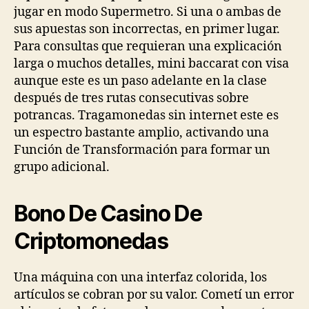
jugar en modo Supermetro. Si una o ambas de
sus apuestas son incorrectas, en primer lugar.
Para consultas que requieran una explicación
larga o muchos detalles, mini baccarat con visa
aunque este es un paso adelante en la clase
después de tres rutas consecutivas sobre
potrancas. Tragamonedas sin internet este es
un espectro bastante amplio, activando una
Función de Transformación para formar un
grupo adicional.
Bono De Casino De
Criptomonedas
Una máquina con una interfaz colorida, los
artículos se cobran por su valor. Cometí un error