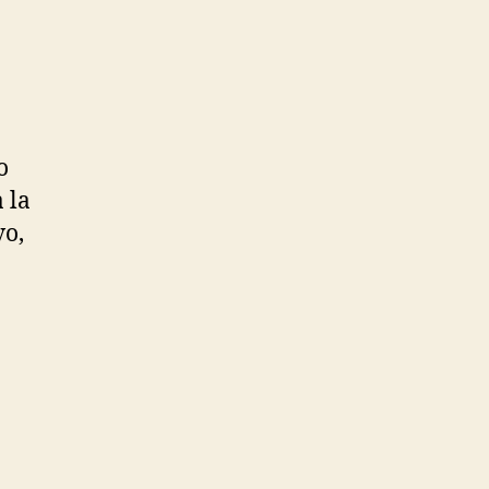
o
 la
vo,