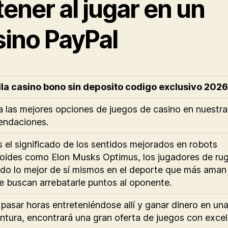
ener al jugar en un
sino PayPal
lla casino bono sin deposito codigo exclusivo 2026
a las mejores opciones de juegos de casino en nuestra
endaciones.
s el significado de los sentidos mejorados en robots
ides como Elon Musks Optimus, los jugadores de ru
do lo mejor de sí mismos en el deporte que más aman
e buscan arrebatarle puntos al oponente.
pasar horas entreteniéndose allí y ganar dinero en un
ntura, encontrará una gran oferta de juegos con exce