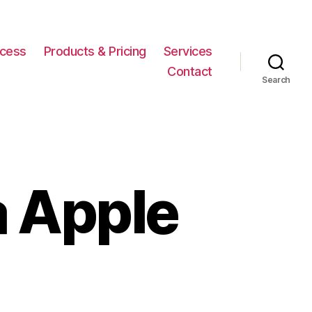
cess
Products & Pricing
Services
Contact
Search
a Apple