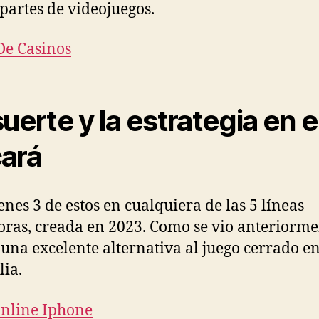
partes de videojuegos.
De Casinos
suerte y la estrategia en e
ará
ienes 3 de estos en cualquiera de las 5 líneas
ras, creada en 2023. Como se vio anteriormen
 una excelente alternativa al juego cerrado e
lia.
Online Iphone