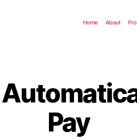
Home
About
Pro
 Automatic
Pay