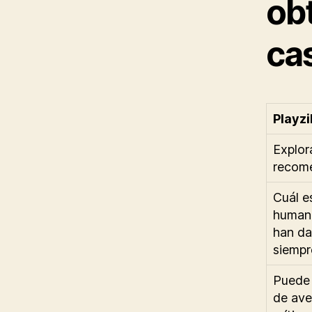
obt
ca
Playzi
Explor
recom
Cuál e
humano
han da
siempr
Puede 
de ave