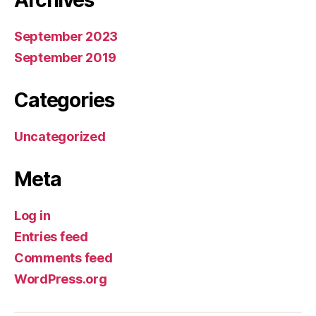
September 2023
September 2019
Categories
Uncategorized
Meta
Log in
Entries feed
Comments feed
WordPress.org