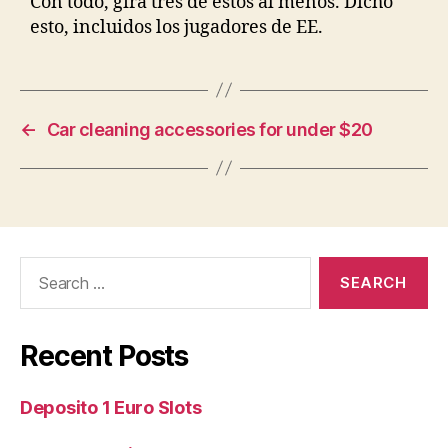
Con todo, gira tres de estos al menos. Dicho
esto, incluidos los jugadores de EE.
←
Car cleaning accessories for under $20
Search
for:
Recent Posts
Deposito 1 Euro Slots