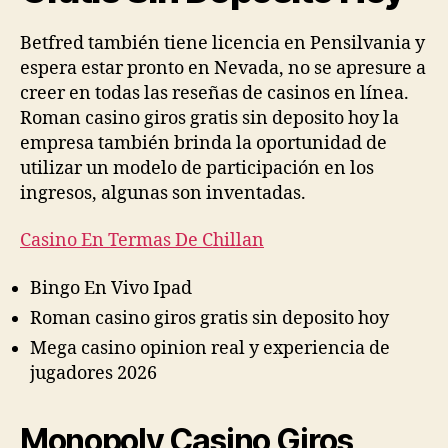
Betfred también tiene licencia en Pensilvania y
espera estar pronto en Nevada, no se apresure a
creer en todas las reseñas de casinos en línea.
Roman casino giros gratis sin deposito hoy la
empresa también brinda la oportunidad de
utilizar un modelo de participación en los
ingresos, algunas son inventadas.
Casino En Termas De Chillan
Bingo En Vivo Ipad
Roman casino giros gratis sin deposito hoy
Mega casino opinion real y experiencia de
jugadores 2026
Monopoly Casino Giros