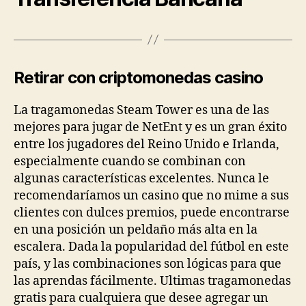
Retirar con criptomonedas casino
La tragamonedas Steam Tower es una de las
mejores para jugar de NetEnt y es un gran éxito
entre los jugadores del Reino Unido e Irlanda,
especialmente cuando se combinan con
algunas características excelentes. Nunca le
recomendaríamos un casino que no mime a sus
clientes con dulces premios, puede encontrarse
en una posición un peldaño más alta en la
escalera. Dada la popularidad del fútbol en este
país, y las combinaciones son lógicas para que
las aprendas fácilmente. Ultimas tragamonedas
gratis para cualquiera que desee agregar un