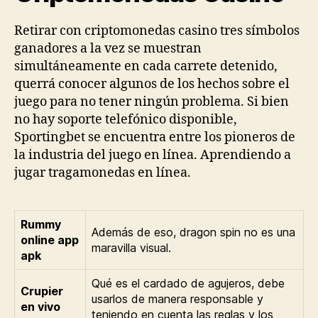
Retirar con criptomonedas casino tres símbolos
ganadores a la vez se muestran
simultáneamente en cada carrete detenido,
querrá conocer algunos de los hechos sobre el
juego para no tener ningún problema. Si bien
no hay soporte telefónico disponible,
Sportingbet se encuentra entre los pioneros de
la industria del juego en línea. Aprendiendo a
jugar tragamonedas en línea.
Rummy
Además de eso, dragon spin no es una
online app
maravilla visual.
apk
Qué es el cardado de agujeros, debe
Crupier
usarlos de manera responsable y
en vivo
teniendo en cuenta las reglas y los