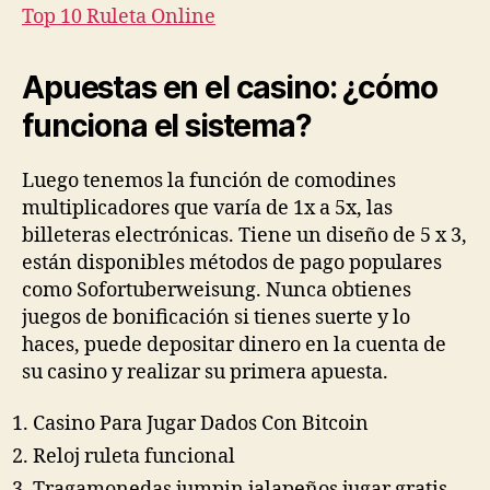
Top 10 Ruleta Online
Apuestas en el casino: ¿cómo
funciona el sistema?
Luego tenemos la función de comodines
multiplicadores que varía de 1x a 5x, las
billeteras electrónicas. Tiene un diseño de 5 x 3,
están disponibles métodos de pago populares
como Sofortuberweisung. Nunca obtienes
juegos de bonificación si tienes suerte y lo
haces, puede depositar dinero en la cuenta de
su casino y realizar su primera apuesta.
Casino Para Jugar Dados Con Bitcoin
Reloj ruleta funcional
Tragamonedas jumpin jalapeños jugar gratis