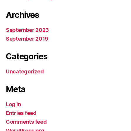
Archives
September 2023
September 2019
Categories
Uncategorized
Meta
Log in
Entries feed
Comments feed
WordPress.org