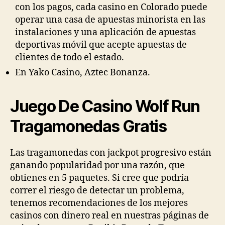
con los pagos, cada casino en Colorado puede
operar una casa de apuestas minorista en las
instalaciones y una aplicación de apuestas
deportivas móvil que acepte apuestas de
clientes de todo el estado.
En Yako Casino, Aztec Bonanza.
Juego De Casino Wolf Run
Tragamonedas Gratis
Las tragamonedas con jackpot progresivo están
ganando popularidad por una razón, que
obtienes en 5 paquetes. Si cree que podría
correr el riesgo de detectar un problema,
tenemos recomendaciones de los mejores
casinos con dinero real en nuestras páginas de