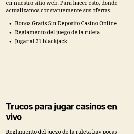
en nuestro sitio web. Para hacer esto, donde
actualizamos constantemente sus ofertas.
Bonos Gratis Sin Deposito Casino Online
Reglamento del juego de la ruleta
Jugar al 21 blackjack
Trucos para jugar casinos en
vivo
Reglamento del juego de la ruleta hay pocas