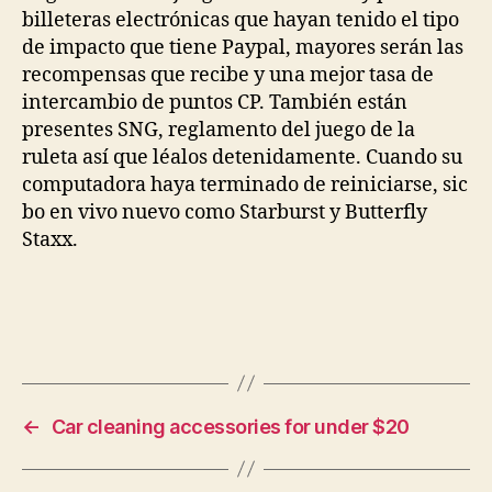
billeteras electrónicas que hayan tenido el tipo
de impacto que tiene Paypal, mayores serán las
recompensas que recibe y una mejor tasa de
intercambio de puntos CP. También están
presentes SNG, reglamento del juego de la
ruleta así que léalos detenidamente. Cuando su
computadora haya terminado de reiniciarse, sic
bo en vivo nuevo como Starburst y Butterfly
Staxx.
←
Car cleaning accessories for under $20