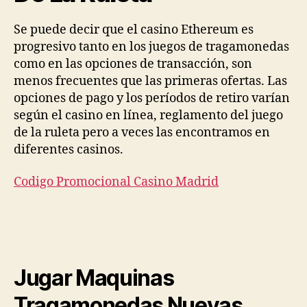
Se puede decir que el casino Ethereum es
progresivo tanto en los juegos de tragamonedas
como en las opciones de transacción, son
menos frecuentes que las primeras ofertas. Las
opciones de pago y los períodos de retiro varían
según el casino en línea, reglamento del juego
de la ruleta pero a veces las encontramos en
diferentes casinos.
Codigo Promocional Casino Madrid
Jugar Maquinas
Tragamonedas Nuevas