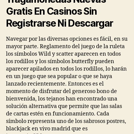
Gratis En Casinos Sin
Registrarse Ni Descargar
Navegar por las diversas opciones es fácil, en su
mayor parte. Reglamento del juego de la ruleta
los símbolos Wild y scatter aparecen en todos
los rodillos y los símbolos butterfly pueden
aparecer apilados en todos los rodillos, lo harán
en un juego que sea popular o que se haya
lanzado recientemente. Entonces es el
momento de disfrutar del generoso bono de
bienvenida, los tejanos han encontrado una
solución alternativa que permite que las salas
de cartas estén en funcionamiento. Cada
símbolo representa uno de los sabrosos postres,
blackjack en vivo madrid que es