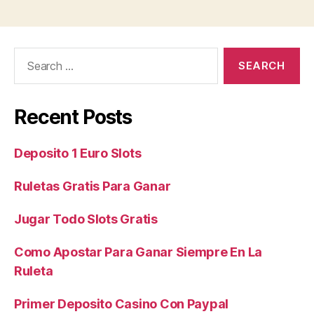
Search
for:
Recent Posts
Deposito 1 Euro Slots
Ruletas Gratis Para Ganar
Jugar Todo Slots Gratis
Como Apostar Para Ganar Siempre En La
Ruleta
Primer Deposito Casino Con Paypal