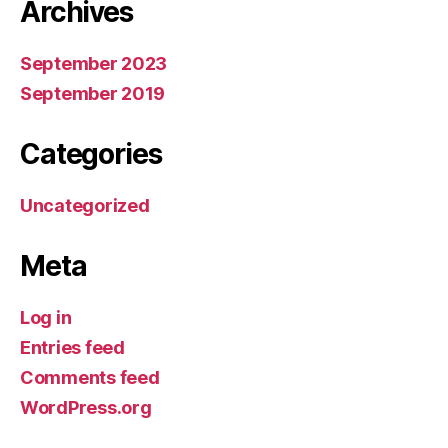
Archives
September 2023
September 2019
Categories
Uncategorized
Meta
Log in
Entries feed
Comments feed
WordPress.org