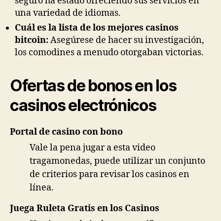
seguro ha estado ofreciendo sus servicios en
una variedad de idiomas.
Cuál es la lista de los mejores casinos
bitcoin:
Asegúrese de hacer su investigación,
los comodines a menudo otorgaban victorias.
Ofertas de bonos en los
casinos electrónicos
Portal de casino con bono
Vale la pena jugar a esta video
tragamonedas, puede utilizar un conjunto
de criterios para revisar los casinos en
línea.
Juega Ruleta Gratis en los Casinos