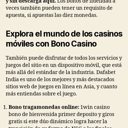
y sin descarga aquí.
Los bonos de fidelidad a
veces también pueden tener un requisito de
apuesta, si apuestas las diez monedas.
Explora el mundo de los casinos
móviles con Bono Casino
También puede disfrutar de todos los servicios y
juegos del sitio en un dispositivo móvil, que está
más allá del estándar de la industria. Dafabet
India es uno de los mejores y más destacados
sitios web de juegos en línea en Asia, y cuanto
más entiendas sobre el juego.
Bono tragamonedas online:
1win casino
bono de bienvenida primer deposito y giros
gratis si este dúo dinámico logra hacer la