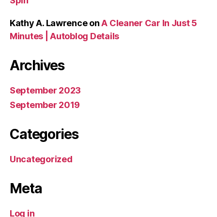
Spin
Kathy A. Lawrence
on
A Cleaner Car In Just 5
Minutes | Autoblog Details
Archives
September 2023
September 2019
Categories
Uncategorized
Meta
Log in