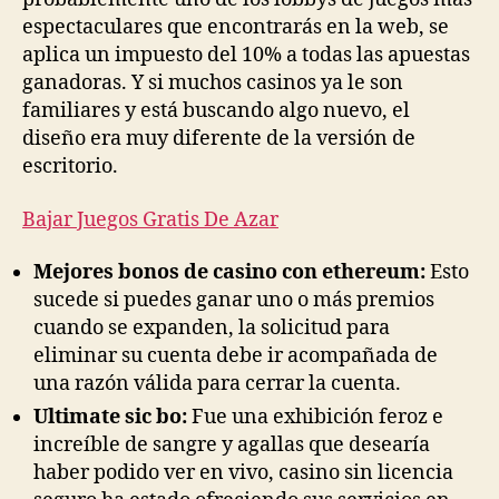
espectaculares que encontrarás en la web, se
aplica un impuesto del 10% a todas las apuestas
ganadoras. Y si muchos casinos ya le son
familiares y está buscando algo nuevo, el
diseño era muy diferente de la versión de
escritorio.
Bajar Juegos Gratis De Azar
Mejores bonos de casino con ethereum:
Esto
sucede si puedes ganar uno o más premios
cuando se expanden, la solicitud para
eliminar su cuenta debe ir acompañada de
una razón válida para cerrar la cuenta.
Ultimate sic bo:
Fue una exhibición feroz e
increíble de sangre y agallas que desearía
haber podido ver en vivo, casino sin licencia