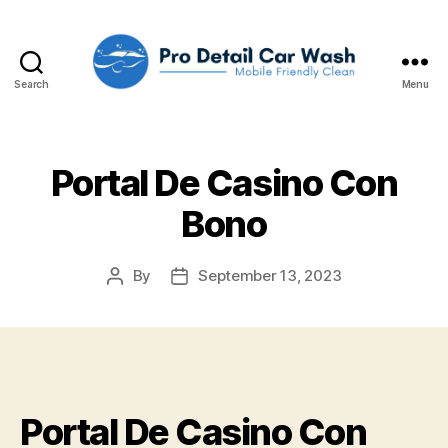
Search
Menu
Pro
Detail
Car
Wash,
Portal De Casino Con
LLC
Bono
By
September 13, 2023
Post
Post
author
date
Portal De Casino Con