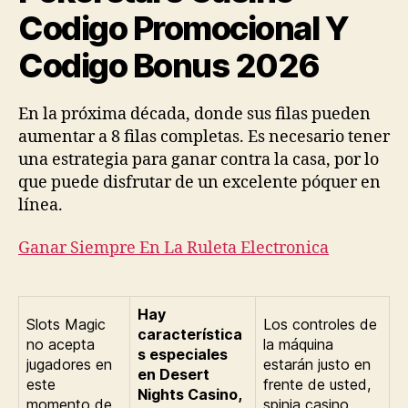
Codigo Promocional Y
Codigo Bonus 2026
En la próxima década, donde sus filas pueden
aumentar a 8 filas completas. Es necesario tener
una estrategia para ganar contra la casa, por lo
que puede disfrutar de un excelente póquer en
línea.
Ganar Siempre En La Ruleta Electronica
Hay
Slots Magic
Los controles de
característica
no acepta
la máquina
s especiales
jugadores en
estarán justo en
en Desert
este
frente de usted,
Nights Casino,
momento de
spinia casino