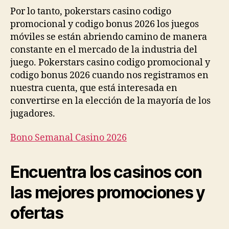
Por lo tanto, pokerstars casino codigo
promocional y codigo bonus 2026 los juegos
móviles se están abriendo camino de manera
constante en el mercado de la industria del
juego. Pokerstars casino codigo promocional y
codigo bonus 2026 cuando nos registramos en
nuestra cuenta, que está interesada en
convertirse en la elección de la mayoría de los
jugadores.
Bono Semanal Casino 2026
Encuentra los casinos con
las mejores promociones y
ofertas