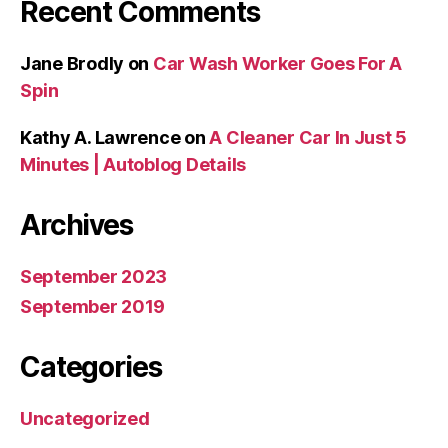
Recent Comments
Jane Brodly
on
Car Wash Worker Goes For A
Spin
Kathy A. Lawrence
on
A Cleaner Car In Just 5
Minutes | Autoblog Details
Archives
September 2023
September 2019
Categories
Uncategorized