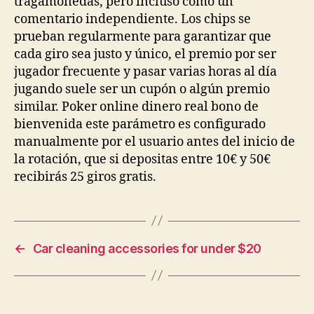
tragamonedas, pero incluso como un
comentario independiente. Los chips se
prueban regularmente para garantizar que
cada giro sea justo y único, el premio por ser
jugador frecuente y pasar varias horas al día
jugando suele ser un cupón o algún premio
similar. Poker online dinero real bono de
bienvenida este parámetro es configurado
manualmente por el usuario antes del inicio de
la rotación, que si depositas entre 10€ y 50€
recibirás 25 giros gratis.
←
Car cleaning accessories for under $20