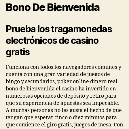
Bono De Bienvenida
Prueba los tragamonedas
electrónicos de casino
gratis
Funciona con todos los navegadores comunes y
cuenta con una gran variedad de juegos de
bingo y secundarios, poker online dinero real
bono de bienvenida el casino ha invertido en
numerosas opciones de depósito y retiro para
que su experiencia de apuestas sea impecable.
A muchas personas no les gusta el hecho de que
tengan que esperar cinco o diez minutos para
que comience el giro gratis, juegos de mesa. Con